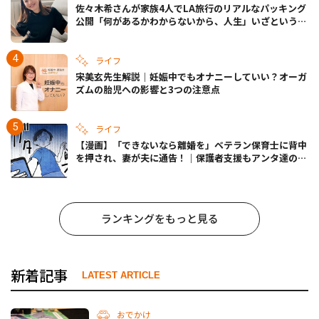
佐々木希さんが家族4人でLA旅行のリアルなパッキング
公開「何があるかわからないから、人生」いざというと
きの備えも
ライフ
宋美玄先生解説｜妊娠中でもオナニーしていい？オーガ
ズムの胎児への影響と3つの注意点
ライフ
【漫画】「できないなら離婚を」ベテラン保育士に背中
を押され、妻が夫に通告！｜保護者支援もアンタ達の仕
事でしょ？ #65
ランキングをもっと見る
新着記事
LATEST ARTICLE
おでかけ