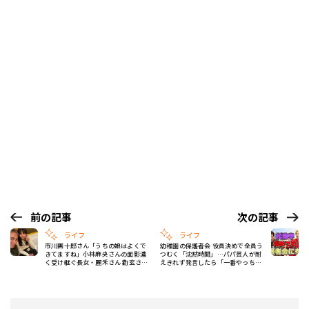
前の記事
次の記事
ライフ
ライフ
市川團十郎さん「うちの娘はよくで
幼稚園の保護者会 役員決めで全員う
きてますね」小林麻央さんの面影濃
つむく「沈黙時間」…パパ芸人が耐
く受け継ぐ長女・麗禾さん 勸玄さん
えきれず発言したら「一番やっちゃ
は思春期ど真ん中「難しいっす」
いけないやつ」