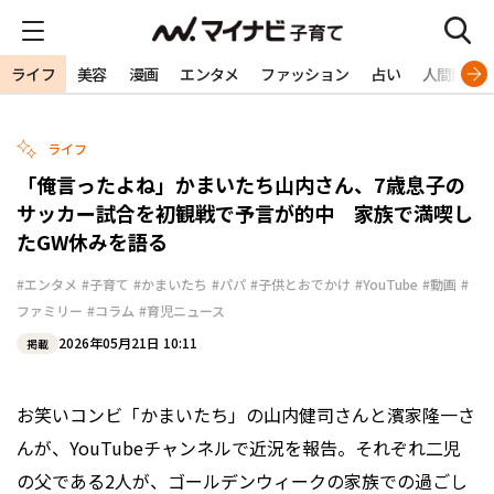
ライフ
美容
漫画
エンタメ
ファッション
占い
人間関係
ライフ
「俺言ったよね」かまいたち山内さん、7歳息子の
サッカー試合を初観戦で予言が的中 家族で満喫し
たGW休みを語る
#エンタメ
#子育て
#かまいたち
#パパ
#子供とおでかけ
#YouTube
#動画
#
ファミリー
#コラム
#育児ニュース
2026年05月21日 10:11
掲載
お笑いコンビ「かまいたち」の山内健司さんと濱家隆一さ
んが、YouTubeチャンネルで近況を報告。それぞれ二児
の父である2人が、ゴールデンウィークの家族での過ごし