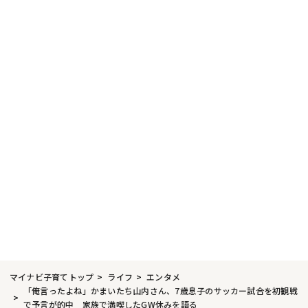
マイナビ子育てトップ
ライフ
エンタメ
「俺言ったよね」かまいたち山内さん、7歳息子のサッカー試合を初観戦
で予言が的中 家族で満喫したGW休みを語る