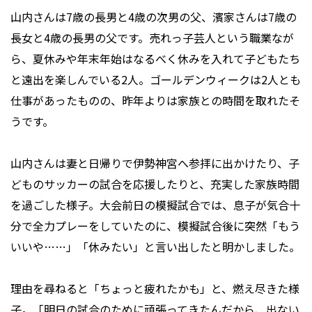
山内さんは7歳の長男と4歳の次男の父、濱家さんは7歳の
長女と4歳の長男の父です。売れっ子芸人という職業なが
ら、夏休みや年末年始はなるべく休みを入れて子どもたち
と遠出を楽しんでいる2人。ゴールデンウィークは2人とも
仕事があったものの、昨年よりは家族との時間を取れたそ
うです。
山内さんは妻と日帰りで伊勢神宮へ参拝に出かけたり、子
どものサッカーの試合を応援したりと、充実した家族時間
を過ごした様子。大会前日の模擬試合では、息子が気合十
分で全力プレーをしていたのに、模擬試合後に突然「もう
いいや……」「休みたい」と言い出したと明かしました。
理由を尋ねると「ちょっと疲れたかも」と、燃え尽きた様
子。「明日の試合のために頑張ってきたんだから、出ない