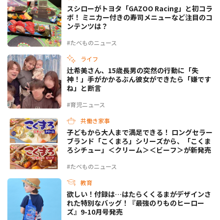
スシローがトヨタ「GAZOO Racing」と初コラ
ボ！ ミニカー付きの寿司メニューなど注目のコ
ンテンツは？
#たべものニュース
ライフ
辻希美さん、15歳長男の突然の行動に「失
神！」手がかかるぶん彼女ができたら「嫌です
ね」と断言
#育児ニュース
共働き家事
子どもから大人まで満足できる！ ロングセラー
ブランド「こくまろ」シリーズから、「こくま
ろシチュー」＜クリーム＞＜ビーフ＞が新発売
#たべものニュース
教育
欲しい！付録は…はたらくくるまがデザインさ
れた特別なバッグ！『最強のりものヒーロー
ズ』9-10月号発売