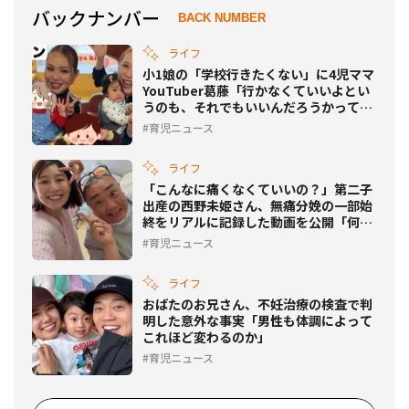
バックナンバー
BACK NUMBER
ライフ
小1娘の「学校行きたくない」に4児ママ
YouTuber葛藤「行かなくていいよとい
うのも、それでもいいんだろうかって思
うし」
育児ニュース
ライフ
「こんなに痛くなくていいの？」第二子
出産の西野未姫さん、無痛分娩の一部始
終をリアルに記録した動画を公開「何が
起きたのか」
育児ニュース
ライフ
おばたのお兄さん、不妊治療の検査で判
明した意外な事実「男性も体調によって
これほど変わるのか」
育児ニュース