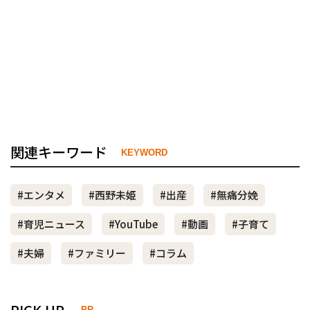
関連キーワード
KEYWORD
#エンタメ
#西野未姫
#出産
#無痛分娩
#育児ニュース
#YouTube
#動画
#子育て
#夫婦
#ファミリー
#コラム
PICK UP
-PR-