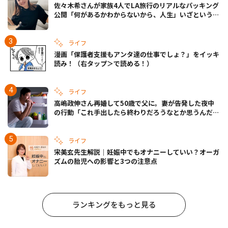
佐々木希さんが家族4人でLA旅行のリアルなパッキング
公開「何があるかわからないから、人生」いざというと
きの備えも
ライフ
漫画「保護者支援もアンタ達の仕事でしょ？」をイッキ
読み！（右タップ＞で読める！）
ライフ
高嶋政伸さん再婚して50歳で父に。妻が告発した夜中
の行動「これ手出したら終わりだろうなとか思うんだけ
ども……」
ライフ
宋美玄先生解説｜妊娠中でもオナニーしていい？オーガ
ズムの胎児への影響と3つの注意点
ランキングをもっと見る