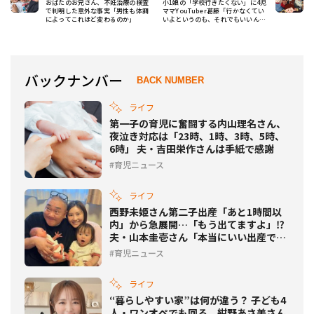
おばたのお兄さん、不妊治療の検査
小1娘の「学校行きたくない」に4児
で判明した意外な事実「男性も体調
ママYouTuber葛藤「行かなくてい
によってこれほど変わるのか」
いよというのも、それでもいいんだ
ろうかって思うし」
バックナンバー
BACK NUMBER
ライフ
第一子の育児に奮闘する内山理名さん、
夜泣き対応は「23時、1時、3時、5時、
6時」 夫・吉田栄作さんは手紙で感謝
育児ニュース
ライフ
西野未姫さん第二子出産「あと1時間以
内」から急展開…「もう出てますよ」⁉
夫・山本圭壱さん「本当にいい出産でし
た」
育児ニュース
ライフ
“暮らしやすい家”は何が違う？ 子ども4
人・ワンオペでも回る、紺野あさ美さん