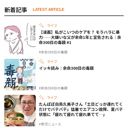
新着記事
LATEST ARTICLE
ライフ
【漫画】私がこいつのケアを？ モラハラに暴
力……大嫌いな父が余命1年と宣告される｜余
命300日の毒親 #1
#余命300日の毒親
ライフ
イッキ読み｜余命300日の毒親
#余命300日の毒親
ライフ
たんぽぽ白鳥久美子さん「土日どっか連れてく
だけでバテバテ」猛暑でエアコン故障、夏バテ
状態に「疲れて疲れて疲れ果てて…」
#育児ニュース