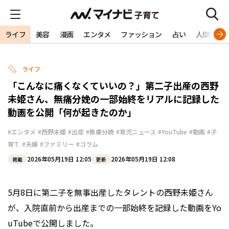
ライフ
美容
漫画
エンタメ
ファッション
占い
人間関係
ライフ
「こんなに痛くなくていいの？」第二子出産の西野
未姫さん、無痛分娩の一部始終をリアルに記録した
動画を公開「何が起きたのか」
#エンタメ
#西野未姫
#出産
#無痛分娩
#育児ニュース
#YouTube
#動画
#子
育て
#夫婦
#ファミリー
#コラム
2026年05月19日 12:05
2026年05月19日 12:08
掲載
更新
5月8日に第二子を無事出産したタレントの西野未姫さん
が、入院直前から出産までの一部始終を記録した動画をYo
uTubeで公開しました。