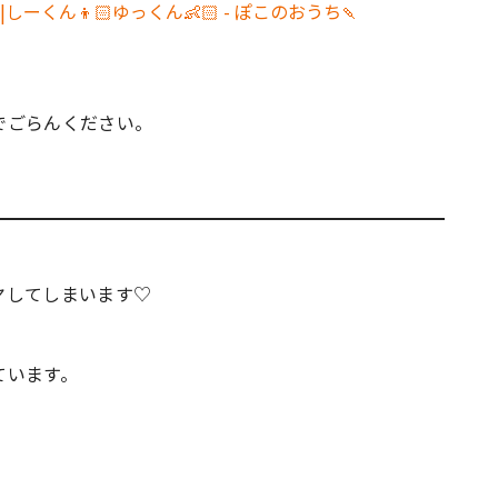
しーくん👦🏻ゆっくん👶🏻 - ぽこのおうち🍡
でごらんください。
ヤしてしまいます♡
ています。