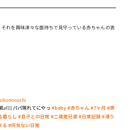
。それを興味津々な面持ちで見守っている赤ちゃんの表
okonoouchi
👶🏻パパ現れてにやっ
#baby
#赤ちゃん
#7ヶ月
#男
る暮らし
#息子との日常
#二歳差兄弟
#日常記録
#滑り
来る
#何気ない日常