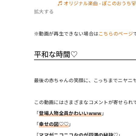
♬ オリジナル楽曲 - ぽこのおうち🐻|
拡大する
※動画が再生できない場合は
こちらのページ
平和な時間♡
最後の赤ちゃんの笑顔に、こっちまでニヤニ
この動画にはさまざまなコメントが寄せられ
「
登場人物全員かわいいwww
」
「
幸せの図♡♡
」
「
ママがニコニコなのが円満の秘訣♡
」