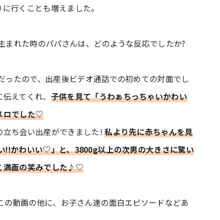
りに行くことも増えました。
が生まれた時のパパさんは、どのような反応でしたか?
禍だったので、出産後ビデオ通話での初めての対面でし
に伝えてくれ、
子供を見て「うわぁちっちゃいかわい
メロでした♡
の立ち会い出産ができました!
私より先に赤ちゃんを見
きい!!かわいい♡」と、3800g以上の次男の大きさに驚い
こ満面の笑みでした♪♡
♡ この動画の他に、お子さん達の面白エピソードなどあ