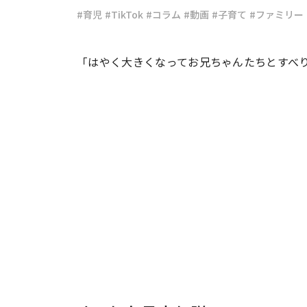
#育児
#TikTok
#コラム
#動画
#子育て
#ファミリー
#ワンオペ育児
#コミックエッセイ
「はやく大きくなってお兄ちゃんたちとすべり
#渡邊大地の令和的ワーパパ道
#ベ