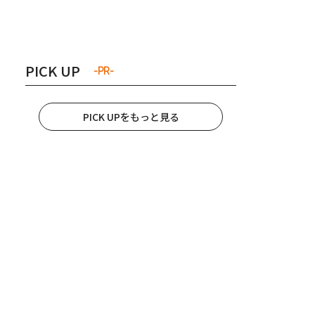
き夫婦
#産休
#育休
PICK UP
-PR-
PICK UPをもっと見る