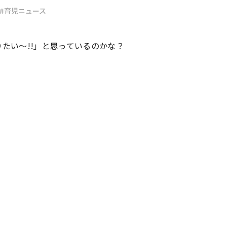
#育児ニュース
#共働き夫婦のセブンルール
#共働
たい～!!」と思っているのかな？
ビーニュース
#マタニティニュース