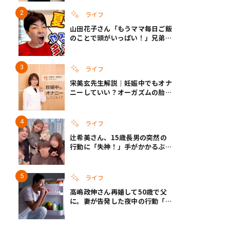
ざというときの備えも
ライフ
山田花子さん「もうママ毎日ご飯
のことで頭がいっぱい！」兄弟夏
休みのリアルな生活に共感しかな
い
ライフ
宋美玄先生解説｜妊娠中でもオナ
ニーしていい？オーガズムの胎児
への影響と3つの注意点
ライフ
辻希美さん、15歳長男の突然の
行動に「失神！」手がかかるぶん
彼女ができたら「嫌ですね」と断
言
ライフ
高嶋政伸さん再婚して50歳で父
に。妻が告発した夜中の行動「こ
れ手出したら終わりだろうなとか
思うんだけども……」