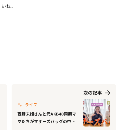
さいね。
次の記事
ライフ
西野未姫さんと元AKB48同期マ
マたちがマザーズバッグの中身
を大公開！「忘れたら絶望」す