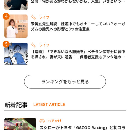
公開「何があるかわからないから、人生」いざというと
きの備えも
ライフ
宋美玄先生解説｜妊娠中でもオナニーしていい？オーガ
ズムの胎児への影響と3つの注意点
ライフ
【漫画】「できないなら離婚を」ベテラン保育士に背中
を押され、妻が夫に通告！｜保護者支援もアンタ達の仕
事でしょ？ #65
ランキングをもっと見る
新着記事
LATEST ARTICLE
おでかけ
スシローがトヨタ「GAZOO Racing」と初コラ