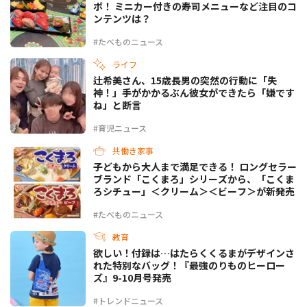
ボ！ ミニカー付きの寿司メニューなど注目のコ
ンテンツは？
#たべものニュース
ライフ
辻希美さん、15歳長男の突然の行動に「失
神！」手がかかるぶん彼女ができたら「嫌です
ね」と断言
#育児ニュース
共働き家事
子どもから大人まで満足できる！ ロングセラー
ブランド「こくまろ」シリーズから、「こくま
ろシチュー」＜クリーム＞＜ビーフ＞が新発売
#たべものニュース
教育
欲しい！付録は…はたらくくるまがデザインさ
れた特別なバッグ！『最強のりものヒーロー
ズ』9-10月号発売
#トレンドニュース