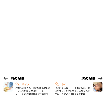
前の記事
次の記事
ライフ
ライフ
石田ひかりさん、娘と別居の寂しさ
「えいえいおー！」を教えるも、何
「使っていない布団を干した
回もフライングしちゃう赤ちゃんが
り……」16年間続けたお弁当作りも
宇宙一可愛い♡【ほっこり動画】
終了