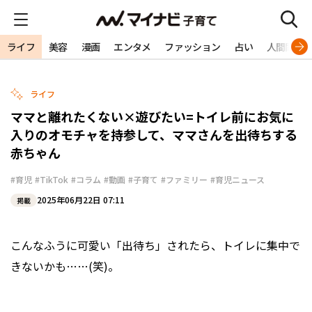
ライフ
美容
漫画
エンタメ
ファッション
占い
人間関係
ライフ
ママと離れたくない×遊びたい=トイレ前にお気に
入りのオモチャを持参して、ママさんを出待ちする
赤ちゃん
#育児
#TikTok
#コラム
#動画
#子育て
#ファミリー
#育児ニュース
2025年06月22日 07:11
掲載
こんなふうに可愛い「出待ち」されたら、トイレに集中で
きないかも……(笑)。