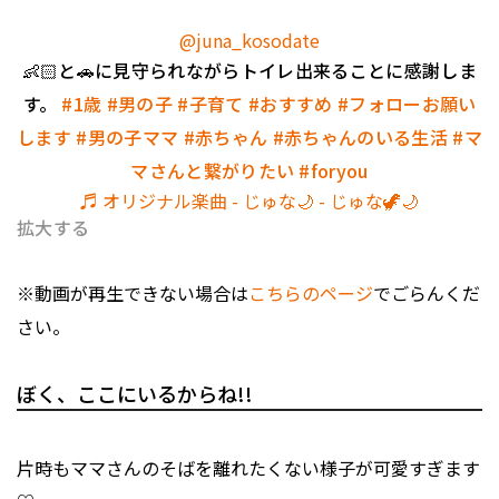
@juna_kosodate
👶🏻と🚗に見守られながらトイレ出来ることに感謝しま
す。
#1歳
#男の子
#子育て
#おすすめ
#フォローお願い
します
#男の子ママ
#赤ちゃん
#赤ちゃんのいる生活
#マ
マさんと繋がりたい
#foryou
♬ オリジナル楽曲 - じゅな🌙 - じゅな🦖🌙
拡大する
※動画が再生できない場合は
こちらのページ
でごらんくだ
さい。
ぼく、ここにいるからね!!
片時もママさんのそばを離れたくない様子が可愛すぎます