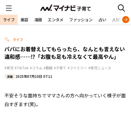
ライフ
美容
漫画
エンタメ
ファッション
占い
人間関係
ライフ
パパにお着替えしてもらったら、なんとも言えない
違和感……⁉「お腹も足も冷えなくて最高やん」
#育児
#TikTok
#コラム
#動画
#子育て
#ファミリー
#育児ニュース
2025年07月10日 07:11
掲載
不安そうな面持ちでママさんの方へ向かっていく様子が面
白すぎます(笑)。