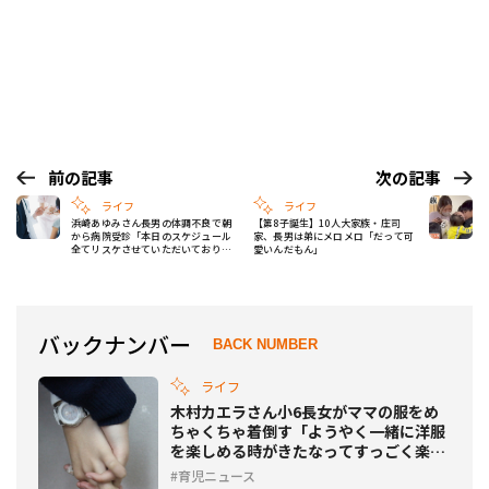
前の記事
次の記事
ライフ
ライフ
浜崎あゆみさん長男の体調不良で朝
【第8子誕生】10人大家族・庄司
から病院受診「本日のスケジュール
家、長男は弟にメロメロ「だって可
全てリスケさせていただいておりま
愛いんだもん」
す」
バックナンバー
BACK NUMBER
ライフ
木村カエラさん小6長女がママの服をめ
ちゃくちゃ着倒す「ようやく一緒に洋服
を楽しめる時がきたなってすっごく楽し
い」【絶対オシャレ】
育児ニュース