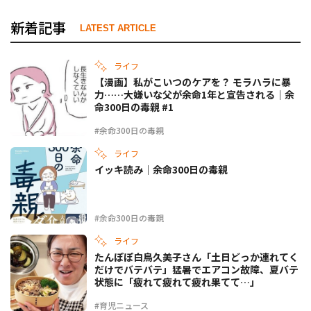
新着記事
LATEST ARTICLE
ライフ
【漫画】私がこいつのケアを？ モラハラに暴
力……大嫌いな父が余命1年と宣告される｜余
命300日の毒親 #1
#余命300日の毒親
ライフ
イッキ読み｜余命300日の毒親
#余命300日の毒親
ライフ
たんぽぽ白鳥久美子さん「土日どっか連れてく
だけでバテバテ」猛暑でエアコン故障、夏バテ
状態に「疲れて疲れて疲れ果てて…」
#育児ニュース