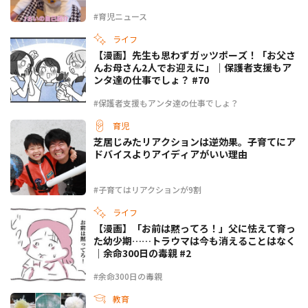
#育児ニュース
ライフ
【漫画】先生も思わずガッツポーズ！「お父さ
んお母さん2人でお迎えに」｜保護者支援もア
ンタ達の仕事でしょ？ #70
#保護者支援もアンタ達の仕事でしょ？
育児
芝居じみたリアクションは逆効果。子育てにア
ドバイスよりアイディアがいい理由
#子育てはリアクションが9割
ライフ
【漫画】「お前は黙ってろ！」父に怯えて育っ
た幼少期……トラウマは今も消えることはなく
｜余命300日の毒親 #2
#余命300日の毒親
教育