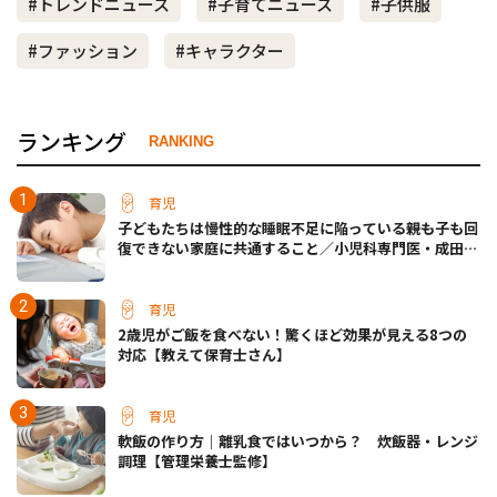
#トレンドニュース
#子育てニュース
#子供服
#ファッション
#キャラクター
ランキング
RANKING
育児
子どもたちは慢性的な睡眠不足に陥っている――親も子も回
復できない家庭に共通すること／小児科専門医・成田奈
緒子先生
育児
2歳児がご飯を食べない！驚くほど効果が見える8つの
対応【教えて保育士さん】
育児
軟飯の作り方｜離乳食ではいつから？ 炊飯器・レンジ
調理【管理栄養士監修】