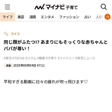
ライフ
美容
漫画
エンタメ
ファッション
占い
人間関係
ライフ
同じ顔がふたつ!? あまりにもそっくりな赤ちゃんと
パパが尊い！
#育児
#TikTok
#コラム
#動画
#子育て
#ファミリー
#育児ニュース
2025年09月04日 07:11
掲載
平和すぎる動画に日々の疲れが吹っ飛びます♡