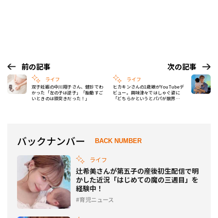
前の記事
次の記事
ライフ
ライフ
双子妊娠の中川翔子さん、健診でわ
ヒカキンさんの1歳娘がYouTubeデ
かった「左の子は逆子」「胎動すご
ビュー。興味津々ではしゃぐ姿に
いときのは頭突きだった！」
「どちらかというとパパが限界
や……」
バックナンバー
BACK NUMBER
ライフ
辻希美さんが第五子の産後初生配信で明
かした近況「はじめての魔の三週目」を
経験中！
育児ニュース