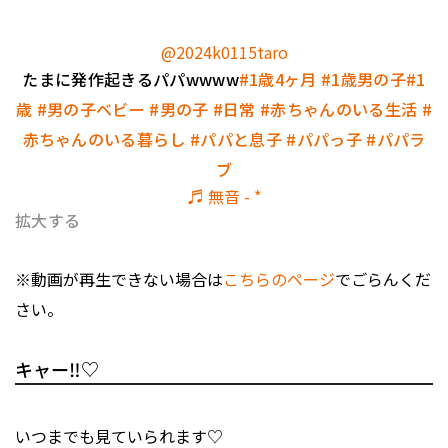
@2024k0115taro
たまに発作起きるパパwwww
#1歳4ヶ月
#1歳男の子
#1
歳
#男の子ベビー
#男の子
#日常
#赤ちゃんのいる生活
#
赤ちゃんのいる暮らし
#パパと息子
#パパっ子
#パパラ
ブ
♬ 無音 - *
拡大する
※動画が再生できない場合は
こちらのページ
でごらんくだ
さい。
キャー‼♡
いつまでも見ていられます♡