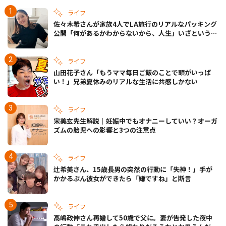
ライフ
佐々木希さんが家族4人でLA旅行のリアルなパッキング
公開「何があるかわからないから、人生」いざというと
きの備えも
ライフ
山田花子さん「もうママ毎日ご飯のことで頭がいっぱ
い！」兄弟夏休みのリアルな生活に共感しかない
ライフ
宋美玄先生解説｜妊娠中でもオナニーしていい？オーガ
ズムの胎児への影響と3つの注意点
ライフ
辻希美さん、15歳長男の突然の行動に「失神！」手が
かかるぶん彼女ができたら「嫌ですね」と断言
ライフ
高嶋政伸さん再婚して50歳で父に。妻が告発した夜中