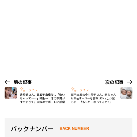
前の記事
次の記事
ライフ
ライフ
辻希美さん、第五子出産後に「動い
双子出産の中川翔子さん、赤ちゃん
ちゃって……」結果⇒「体の不調が
は5kgオーバーも体重は3kgしか減
すごすぎて」家族のサポートに感謝
らず…「も～どーなってるの‼」
バックナンバー
BACK NUMBER