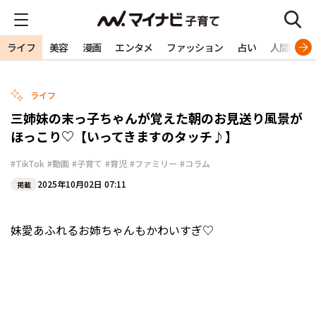
ライフ
美容
漫画
エンタメ
ファッション
占い
人間関係
ライフ
三姉妹の末っ子ちゃんが覚えた朝のお見送り風景が
ほっこり♡【いってきますのタッチ♪】
#TikTok
#動画
#子育て
#育児
#ファミリー
#コラム
2025年10月02日 07:11
掲載
妹愛あふれるお姉ちゃんもかわいすぎ♡