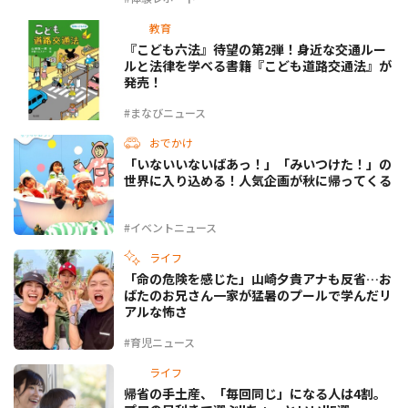
教育
『こども六法』待望の第2弾！身近な交通ルー
ルと法律を学べる書籍『こども道路交通法』が
発売！
#まなびニュース
おでかけ
「いないいないばあっ！」「みいつけた！」の
世界に入り込める！人気企画が秋に帰ってくる
#イベントニュース
ライフ
「命の危険を感じた」山崎夕貴アナも反省…お
ばたのお兄さん一家が猛暑のプールで学んだリ
アルな怖さ
#育児ニュース
ライフ
帰省の手土産、「毎回同じ」になる人は4割。