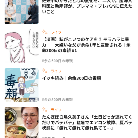
妊娠中のからだと心の変化を、二人で。産婦人
科医と助産師が、プレママ・プレパパに伝えた
いこと
ライフ
【漫画】私がこいつのケアを？ モラハラに暴
力……大嫌いな父が余命1年と宣告される｜余
命300日の毒親 #1
#余命300日の毒親
ライフ
イッキ読み｜余命300日の毒親
#余命300日の毒親
ライフ
たんぽぽ白鳥久美子さん「土日どっか連れてく
だけでバテバテ」猛暑でエアコン故障、夏バテ
状態に「疲れて疲れて疲れ果てて…」