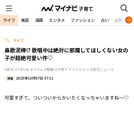
ライフ
美容
漫画
エンタメ
ファッション
占い
人間関係
ライフ
鼻歌泥棒⁉ 歌唱中は絶対に邪魔してほしくない女の
子が超絶可愛い件♡
#育児
#TikTok
#コラム
#動画
#子育て
#ファミリー
#育児ニュース
2025年10月07日 07:11
掲載
可愛すぎて、ついついからかいたくなっちゃいますね～♡