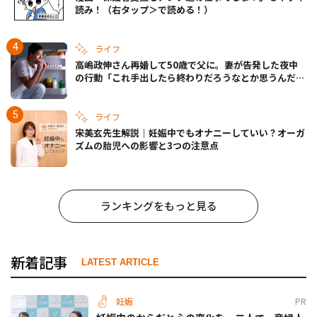
読み！（右タップ＞で読める！）
ライフ
高嶋政伸さん再婚して50歳で父に。妻が告発した夜中
の行動「これ手出したら終わりだろうなとか思うんだけ
ども……」
ライフ
宋美玄先生解説｜妊娠中でもオナニーしていい？オーガ
ズムの胎児への影響と3つの注意点
ランキングをもっと見る
新着記事
LATEST ARTICLE
妊娠
PR