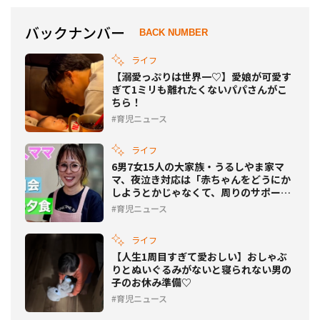
バックナンバー
BACK NUMBER
ライフ
【溺愛っぷりは世界一♡】愛娘が可愛す
ぎて1ミリも離れたくないパパさんがこ
ちら！
育児ニュース
ライフ
6男7女15人の大家族・うるしやま家マ
マ、夜泣き対応は「赤ちゃんをどうにか
しようとかじゃなくて、周りのサポー
ト」
育児ニュース
ライフ
【人生1周目すぎて愛おしい】おしゃぶ
りとぬいぐるみがないと寝られない男の
子のお休み準備♡
育児ニュース