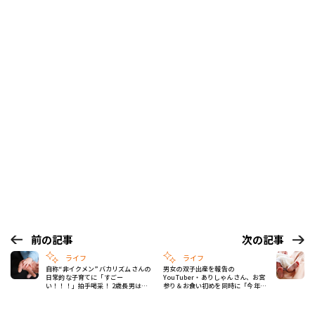
前の記事
次の記事
ライフ
ライフ
自称“非イクメン”バカリズムさんの
男女の双子出産を報告の
日常的な子育てに「すごー
YouTuber・ありしゃんさん、お宮
い！！！」拍手喝采！ 2歳長男はイ
参り＆お食い初めを同時に「今年は
ヤイヤ期
ものすごい猛暑だったので…」