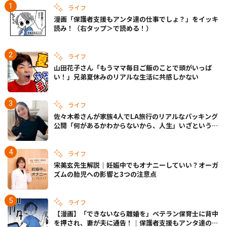
ライフ
漫画「保護者支援もアンタ達の仕事でしょ？」をイッキ
読み！（右タップ＞で読める！）
ライフ
山田花子さん「もうママ毎日ご飯のことで頭がいっぱ
い！」兄弟夏休みのリアルな生活に共感しかない
ライフ
佐々木希さんが家族4人でLA旅行のリアルなパッキング
公開「何があるかわからないから、人生」いざというと
きの備えも
ライフ
宋美玄先生解説｜妊娠中でもオナニーしていい？オーガ
ズムの胎児への影響と3つの注意点
ライフ
【漫画】「できないなら離婚を」ベテラン保育士に背中
を押され、妻が夫に通告！｜保護者支援もアンタ達の仕