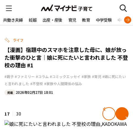
共働き夫婦
妊娠
出産・産後
育児
教育
中学受験
中学生
ライフ
【漫画】宿題中のスマホを注意した母に、娘が放っ
た衝撃のひと言｜娘に死にたいと言われました 不登
校の理由 #1
#親子
#ファミリー
#コラム
#コミックエッセイ
#家族
#育児
#娘に死にたい
と言われました
#不登校
#家族や人間関係の悩み
2026年02月27日 18:01
掲載
17
30