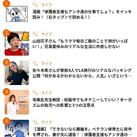
ライフ
漫画「保護者支援もアンタ達の仕事でしょ？」をイッキ
読み！（右タップ＞で読める！）
ライフ
山田花子さん「もうママ毎日ご飯のことで頭がいっぱ
い！」兄弟夏休みのリアルな生活に共感しかない
ライフ
佐々木希さんが家族4人でLA旅行のリアルなパッキング
公開「何があるかわからないから、人生」いざというと
きの備えも
ライフ
宋美玄先生解説｜妊娠中でもオナニーしていい？オーガ
ズムの胎児への影響と3つの注意点
ライフ
【漫画】「できないなら離婚を」ベテラン保育士に背中
を押され、妻が夫に通告！｜保護者支援もアンタ達の仕