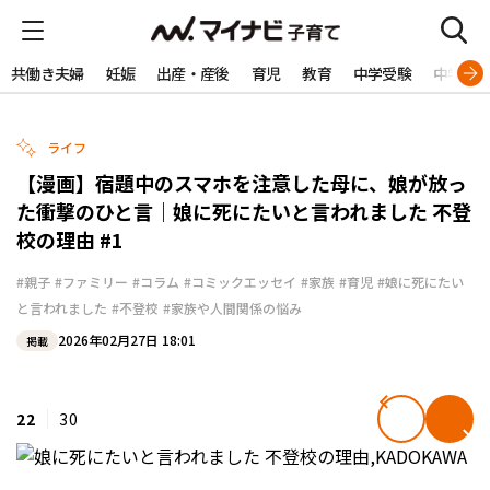
共働き夫婦
妊娠
出産・産後
育児
教育
中学受験
中学生
ライフ
【漫画】宿題中のスマホを注意した母に、娘が放っ
た衝撃のひと言｜娘に死にたいと言われました 不登
校の理由 #1
#親子
#ファミリー
#コラム
#コミックエッセイ
#家族
#育児
#娘に死にたい
と言われました
#不登校
#家族や人間関係の悩み
2026年02月27日 18:01
掲載
22
30