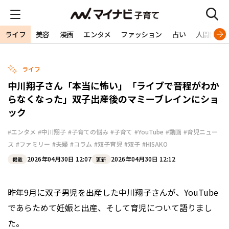
ライフ
美容
漫画
エンタメ
ファッション
占い
人間関係
ライフ
中川翔子さん「本当に怖い」「ライブで音程がわか
らなくなった」双子出産後のマミーブレインにショ
ック
#エンタメ
#中川翔子
#子育ての悩み
#子育て
#YouTube
#動画
#育児ニュー
ス
#ファミリー
#夫婦
#コラム
#双子育児
#双子
#HISAKO
2026年04月30日 12:07
2026年04月30日 12:12
掲載
更新
昨年9月に双子男児を出産した中川翔子さんが、YouTube
であらためて妊娠と出産、そして育児について語りまし
た。