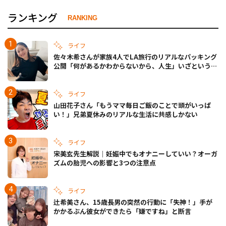
ランキング
RANKING
ライフ
佐々木希さんが家族4人でLA旅行のリアルなパッキング
公開「何があるかわからないから、人生」いざというと
きの備えも
ライフ
山田花子さん「もうママ毎日ご飯のことで頭がいっぱ
い！」兄弟夏休みのリアルな生活に共感しかない
ライフ
宋美玄先生解説｜妊娠中でもオナニーしていい？オーガ
ズムの胎児への影響と3つの注意点
ライフ
辻希美さん、15歳長男の突然の行動に「失神！」手が
かかるぶん彼女ができたら「嫌ですね」と断言