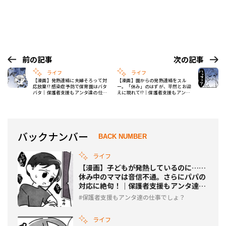
前の記事
次の記事
ライフ
ライフ
【漫画】発熱連絡に夫婦そろって対
【漫画】園からの発熱連絡をスル
応放棄!? 感染症予防で保育園はバタ
ー。「休み」のはずが、平然とお迎
バタ｜保護者支援もアンタ達の仕事
えに現れて!?｜保護者支援もアンタ
でしょ？ #13
達の仕事でしょ？ #15
バックナンバー
BACK NUMBER
ライフ
【漫画】子どもが発熱しているのに……
休み中のママは音信不通。さらにパパの
対応に絶句！｜保護者支援もアンタ達の
仕事でしょ？ #12
保護者支援もアンタ達の仕事でしょ？
ライフ