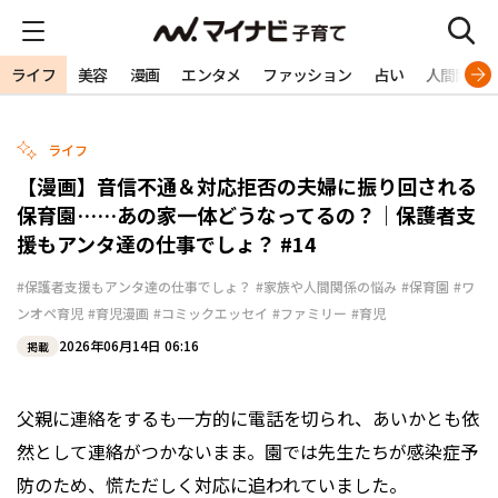
ライフ
美容
漫画
エンタメ
ファッション
占い
人間関係
ライフ
【漫画】音信不通＆対応拒否の夫婦に振り回される
保育園……あの家一体どうなってるの？｜保護者支
援もアンタ達の仕事でしょ？ #14
#保護者支援もアンタ達の仕事でしょ？
#家族や人間関係の悩み
#保育園
#ワ
ンオペ育児
#育児漫画
#コミックエッセイ
#ファミリー
#育児
2026年06月14日 06:16
掲載
父親に連絡をするも一方的に電話を切られ、あいかとも依
然として連絡がつかないまま。園では先生たちが感染症予
防のため、慌ただしく対応に追われていました――。