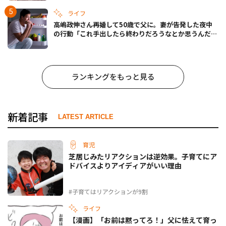
ライフ
高嶋政伸さん再婚して50歳で父に。妻が告発した夜中
の行動「これ手出したら終わりだろうなとか思うんだけ
ども……」
ランキングをもっと見る
新着記事
LATEST ARTICLE
育児
芝居じみたリアクションは逆効果。子育てにア
ドバイスよりアイディアがいい理由
#子育てはリアクションが9割
ライフ
【漫画】「お前は黙ってろ！」父に怯えて育っ