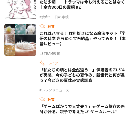
た幼少期……トラウマは今も消えることはなく
｜余命300日の毒親 #2
#余命300日の毒親
教育
これはハマる！ 理科好きになる魔法キット『学
研の科学 きらめく宝石結晶』やってみた！【本
音レビュー】
#STEAM教育
ライフ
「私たちの頃とは全然違う…」保護者の73.5%
が実感。今の子どもの夏休み、親世代と何が違
う？今どきの夏休み実態調査
#トレンドニュース
教育
「ゲームばかりで大丈夫？」元ゲーム依存の医
師が語る、親子で考えたい“ゲームルール”