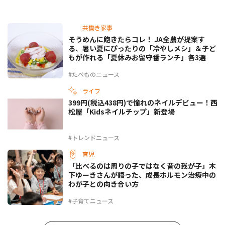
共働き家事
そうめんに飽きたらコレ！ JA全農が提案す
る、暑い夏にぴったりの「冷やしメシ」＆子ど
もが作れる「夏休みお留守番ランチ」各3選
#たべものニュース
ライフ
399円(税込438円)で憧れのネイルデビュー！西
松屋「Kidsネイルチップ」新登場
#トレンドニュース
育児
「比べるのは周りの子ではなく昔の我が子」木
下ゆーきさんが語った、成長ホルモン治療中の
わが子との向き合い方
#子育てニュース