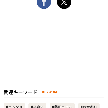
関連キーワード
KEYWORD
#エンタメ
#子育て
#藤田ニコル
#お宮参り