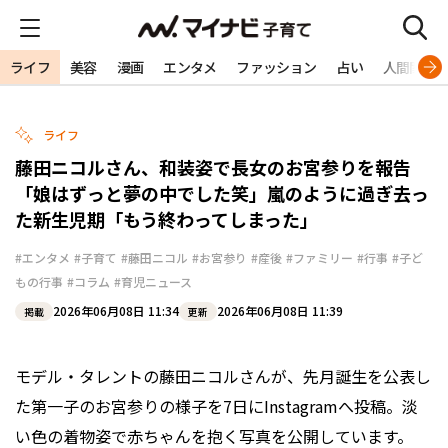
ライフ
美容
漫画
エンタメ
ファッション
占い
人間関係
ライフ
藤田ニコルさん、和装姿で長女のお宮参りを報告
「娘はずっと夢の中でした笑」嵐のように過ぎ去っ
た新生児期「もう終わってしまった」
#エンタメ
#子育て
#藤田ニコル
#お宮参り
#産後
#ファミリー
#行事
#子ど
もの行事
#コラム
#育児ニュース
2026年06月08日 11:34
2026年06月08日 11:39
掲載
更新
モデル・タレントの藤田ニコルさんが、先月誕生を公表し
た第一子のお宮参りの様子を7日にInstagramへ投稿。淡
い色の着物姿で赤ちゃんを抱く写真を公開しています。