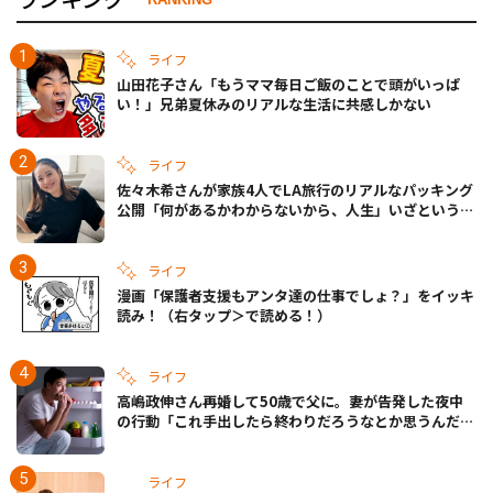
ライフ
山田花子さん「もうママ毎日ご飯のことで頭がいっぱ
い！」兄弟夏休みのリアルな生活に共感しかない
ライフ
佐々木希さんが家族4人でLA旅行のリアルなパッキング
公開「何があるかわからないから、人生」いざというと
きの備えも
ライフ
漫画「保護者支援もアンタ達の仕事でしょ？」をイッキ
読み！（右タップ＞で読める！）
ライフ
高嶋政伸さん再婚して50歳で父に。妻が告発した夜中
の行動「これ手出したら終わりだろうなとか思うんだけ
ども……」
ライフ