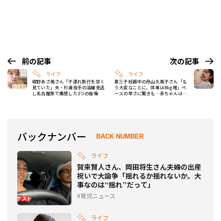
前の記事
次の記事
ライフ
ライフ
紺野あさ美さん「子連れ旅行を甘く
第三子妊娠中の舟山久美子さん「も
見ていた」夫・杉浦投手の活躍見逃
う大変なことに、体重は8kg増」ペ
し名古屋旅で痛感した2つの後悔
ースの早さに驚きも…赤ちゃんは順
調に成長
バックナンバー
BACK NUMBER
ライフ
賀来賢人さん、岡田将生さん夫婦の出産
祝いで大論争「揺れるか揺れないか。大
事なのは“揺れ”だって」
育児ニュース
ライフ