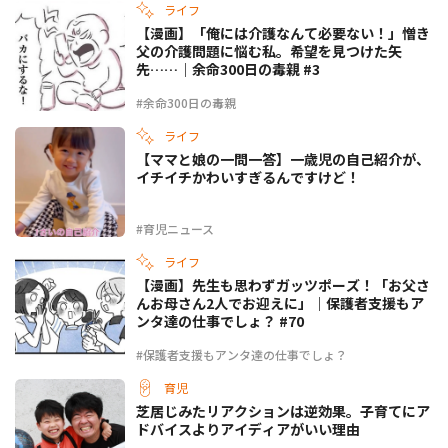
ライフ
【漫画】「俺には介護なんて必要ない！」憎き
父の介護問題に悩む私。希望を見つけた矢
先……｜余命300日の毒親 #3
#余命300日の毒親
ライフ
【ママと娘の一問一答】一歳児の自己紹介が、
イチイチかわいすぎるんですけど！
#育児ニュース
ライフ
【漫画】先生も思わずガッツポーズ！「お父さ
んお母さん2人でお迎えに」｜保護者支援もア
ンタ達の仕事でしょ？ #70
#保護者支援もアンタ達の仕事でしょ？
育児
芝居じみたリアクションは逆効果。子育てにア
ドバイスよりアイディアがいい理由