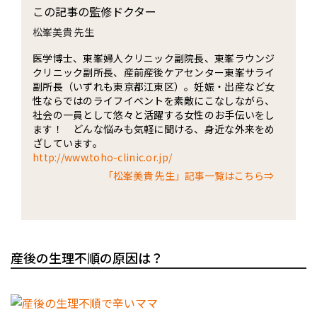
この記事の監修ドクター
松峯美貴 先生
医学博士、東峯婦人クリニック副院長、東峯ラウンジ
クリニック副所長、産前産後ケアセンター東峯サライ
副所長（いずれも東京都江東区）。妊娠・出産など女
性ならではのライフイベントを素敵にこなしながら、
社会の一員として悠々と活躍する女性のお手伝いをし
ます！ どんな悩みも気軽に聞ける、身近な外来をめ
ざしています。
http://www.toho-clinic.or.jp/
「松峯美貴 先生」記事一覧はこちら⇒
産後の生理不順の原因は？