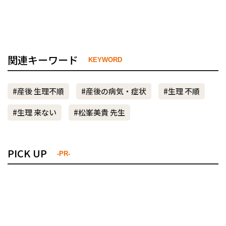
関連キーワード
KEYWORD
#産後 生理不順
#産後の病気・症状
#生理 不順
#生理 来ない
#松峯美貴 先生
PICK UP
-PR-