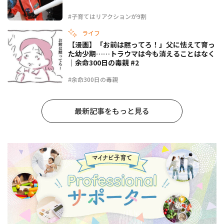
#子育てはリアクションが9割
ライフ
【漫画】「お前は黙ってろ！」父に怯えて育っ
た幼少期……トラウマは今も消えることはなく
｜余命300日の毒親 #2
#余命300日の毒親
最新記事をもっと見る