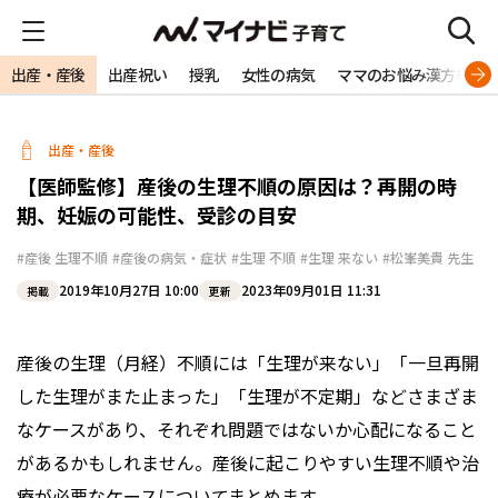
出産・産後
出産祝い
授乳
女性の病気
ママのお悩み漢方相談
出産・産後
【医師監修】産後の生理不順の原因は？再開の時
期、妊娠の可能性、受診の目安
#産後 生理不順
#産後の病気・症状
#生理 不順
#生理 来ない
#松峯美貴 先生
2019年10月27日 10:00
2023年09月01日 11:31
掲載
更新
産後の生理（月経）不順には「生理が来ない」「一旦再開
した生理がまた止まった」「生理が不定期」などさまざま
なケースがあり、それぞれ問題ではないか心配になること
があるかもしれません。産後に起こりやすい生理不順や治
療が必要なケースについてまとめます。