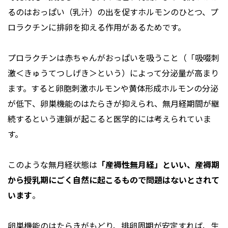
るのはおっぱい（乳汁）の出を促すホルモンのひとつ、プ
ロラクチンに排卵を抑える作用があるためです。
プロラクチンは赤ちゃんがおっぱいを吸うこと（「吸啜刺
激＜きゅうてつしげき＞という）によって分泌量が高まり
ます。すると卵胞刺激ホルモンや黄体形成ホルモンの分泌
が低下、卵巣機能のはたらきが抑えられ、無月経期間が継
続するという連鎖が起こると医学的には考えられていま
す。
このような無月経状態は
「産褥性無月経」といい、産褥期
から授乳期にごく自然に起こるもので問題はないとされて
います
。
卵巣機能のはたらきがもどり、排卵周期が安定すれば、生