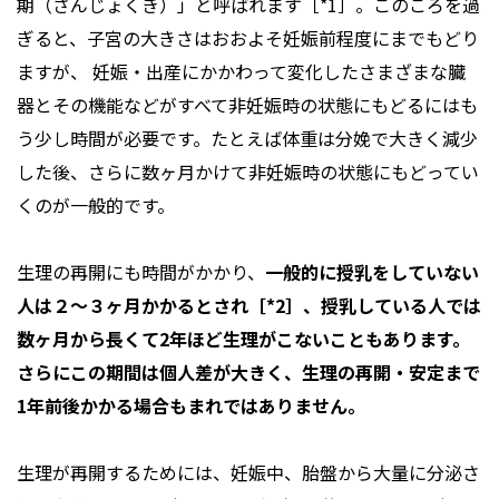
期（さんじょくき）」と呼ばれます［*1］。このころを過
ぎると、子宮の大きさはおおよそ妊娠前程度にまでもどり
ますが、 妊娠・出産にかかわって変化したさまざまな臓
器とその機能などがすべて非妊娠時の状態にもどるにはも
う少し時間が必要です。たとえば体重は分娩で大きく減少
した後、さらに数ヶ月かけて非妊娠時の状態にもどってい
くのが一般的です。
生理の再開にも時間がかかり、
一般的に授乳をしていない
人は２〜３ヶ月かかるとされ［*2］、授乳している人では
数ヶ月から長くて2年ほど生理がこないこともあります。
さらにこの期間は個人差が大きく、生理の再開・安定まで
1年前後かかる場合もまれではありません。
生理が再開するためには、妊娠中、胎盤から大量に分泌さ