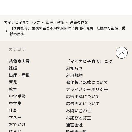
マイナビ子育てトップ
出産・産後
産後の体調
【医師監修】産後の生理不順の原因は？再開の時期、妊娠の可能性、受
診の目安
カテゴリ
共働き夫婦
「マイナビ子育て」とは
妊娠
お知らせ
出産・産後
利用規約
育児
著作権と転載について
教育
プライバシーポリシー
中学受験
広告出稿について
中学生
広告表示について
仕事
お問い合わせ
マネー
お詫びと訂正
おでかけ
運営会社
住まい
監修者一覧