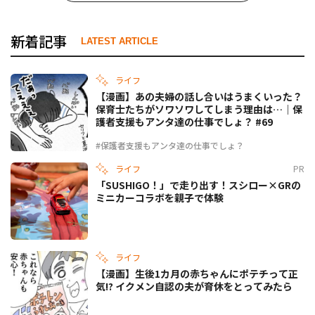
新着記事
LATEST ARTICLE
ライフ
【漫画】あの夫婦の話し合いはうまくいった？
保育士たちがソワソワしてしまう理由は…｜保
護者支援もアンタ達の仕事でしょ？ #69
#保護者支援もアンタ達の仕事でしょ？
ライフ
PR
「SUSHIGO！」で走り出す！スシロー×GRの
ミニカーコラボを親子で体験
ライフ
【漫画】生後1カ月の赤ちゃんにポテチって正
気!? イクメン自認の夫が育休をとってみたら