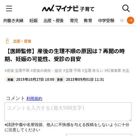
共働き夫婦
妊娠
出産・産後
育児
教育
中学受験
中学生
出産・産後
【医師監修】産後の生理不順の原因は？再開の時
期、妊娠の可能性、受診の目安
#産後 生理不順
#産後の病気・症状
#生理 不順
#生理 来ない
#松峯美貴 先生
2019年10月27日 10:00
2023年09月01日 11:31
掲載
更新