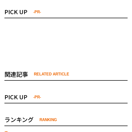
PICK UP
-PR-
関連記事
RELATED ARTICLE
PICK UP
-PR-
ランキング
RANKING