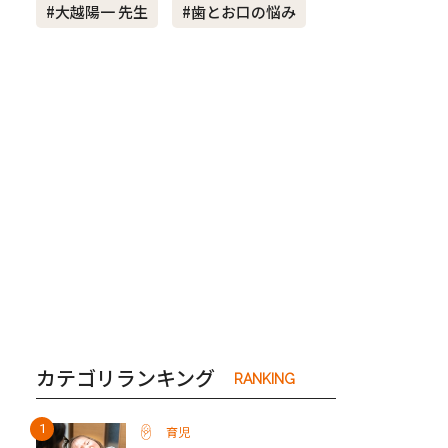
#大越陽一 先生
#歯とお口の悩み
き夫婦
#産休
#育休
カテゴリランキング
RANKING
育児