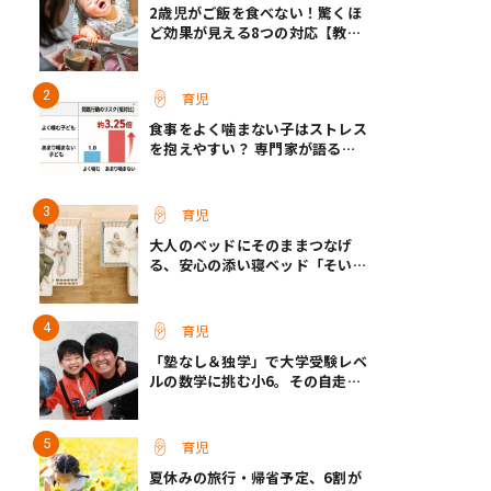
2歳児がご飯を食べない！驚くほ
ど効果が見える8つの対応【教え
て保育士さん】
育児
食事をよく噛まない子はストレス
を抱えやすい？ 専門家が語る、
朝食が子どもに与える意外な影響
育児
大人のベッドにそのままつなげ
る、安心の添い寝ベッド「そいね
ーるADプラス」登場
育児
「塾なし＆独学」で大学受験レベ
ルの数学に挑む小6。その自走力
の原点とは？
育児
夏休みの旅行・帰省予定、6割が