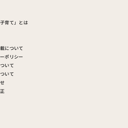
ビ子育て」とは
転載について
シーポリシー
について
について
わせ
訂正
覧