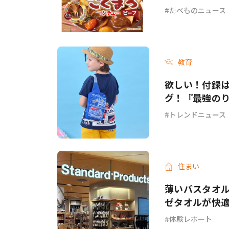
ーフ＞が新発
たべものニュース
教育
欲しい！付録
グ！『最強のり
トレンドニュース
住まい
薄いバスタオル
ゼタオルが快
体験レポート