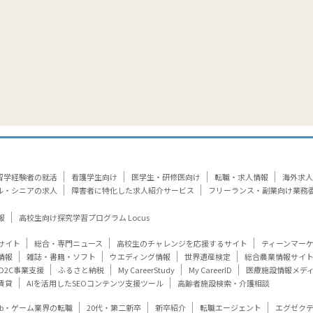
留学経験者の就活
看護学生向け
医学生・研修医向け
転職・求人情報
海外求人
ル・シニアの求人
障害者に特化した求人紹介サービス
フリーランス・副業向け業務
報
高校生向け探究学習プログラム Locus
サイト
総合・専門ニュース
高校生のチャレンジを応援するサイト
ティーンマー
情報
雑誌・書籍・ソフト
ウエディング情報
世界遺産検定
総合農業情報サイ
D2C事業支援
ふるさと納税
My CareerStudy
My CareerID
医療施設情報メデ
賃貸
AIを活用したSEOコンテンツ支援ツール
高齢者施設検索・介護相談
eb・ゲーム業界の転職
20代・第二新卒
新卒紹介
転職エージェント
エグゼク