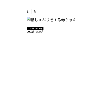
1
5
#ワンオペ育児
#コミックエッセイ
#渡邊大地の令和的ワーパパ道
#ベ