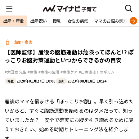
出産・産後
出産祝い
授乳
女性の病気
ママのお悩み漢方相談
出産・産後
【医師監修】産後の腹筋運動は危険ってほんと!? ぽ
っこりお腹対策運動といつからできるかの目安
#太田寛 先生
#産後
#産後の生活
#産後ケア
#出産直後！のギモン
2020年01月27日 10:00
2023年08月18日 10:24
掲載
更新
産後のママを悩ませる「ぽっこりお腹」。早く引っ込めた
いからと、すぐに腹筋運動を始めるのはダメだって、知っ
ていましたか？ 安全で確実にお腹を引き締めるために覚
えておきたい、始める時期とトレーニング法を紹介しま
す。