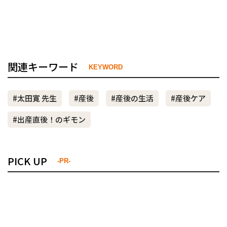
関連キーワード
KEYWORD
#太田寛 先生
#産後
#産後の生活
#産後ケア
#出産直後！のギモン
PICK UP
-PR-