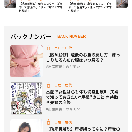
【助産師解説】産後のむくみ、どう
【助産師解説】産後のむくみ、どう
やって解消する？原因と対策＜ママ
やって解消する？原因と対策＜ママ
体験談＞
体験談＞
バックナンバー
BACK NUMBER
出産・産後
【医師監修】産後のお腹の戻し方｜ぽっ
こりたるんだお腹はいつ戻る？
出産直後！のギモン
出産・産後
出産で女性は心も体も満身創痍!! 夫婦
で知っておきたい“産後”のこと ＃共働
き夫婦の産後
出産直後！のギモン
出産・産後
【助産師解説】産褥期ってなに？産後の