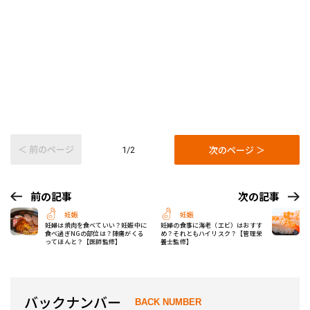
＜ 前のページ
次のページ ＞
1/2
前の記事
次の記事
妊娠
妊娠
妊婦は焼肉を食べていい？妊娠中に
妊婦の食事に海老（エビ）はおすす
食べ過ぎNGの部位は？陣痛がくる
め？それともハイリスク？【管理栄
ってほんと？【医師監修】
養士監修】
バックナンバー
BACK NUMBER