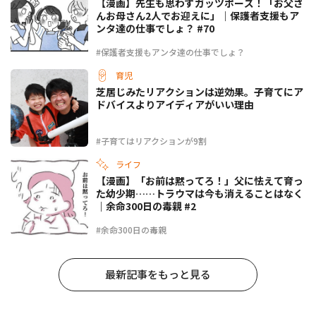
【漫画】先生も思わずガッツポーズ！「お父さ
んお母さん2人でお迎えに」｜保護者支援もア
ンタ達の仕事でしょ？ #70
#保護者支援もアンタ達の仕事でしょ？
育児
芝居じみたリアクションは逆効果。子育てにア
ドバイスよりアイディアがいい理由
#子育てはリアクションが9割
ライフ
【漫画】「お前は黙ってろ！」父に怯えて育っ
た幼少期……トラウマは今も消えることはなく
｜余命300日の毒親 #2
#余命300日の毒親
最新記事をもっと見る