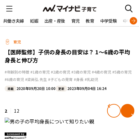
共働き夫婦
妊娠
出産・産後
育児
教育
中学受験
中学生
育児
【医師監修】子供の身長の目安は？ 1～6歳の平均
身長と伸び方
#年齢別の特徴
#1歳の育児
#2歳の育児
#3歳の育児
#4歳の育児
#5歳の育児
#6歳の育児
#梁尚弘 先生
#子どもの発育
#身長
#乳幼児
2020年09月20日 10:00
2023年09月04日 16:24
掲載
更新
2
12