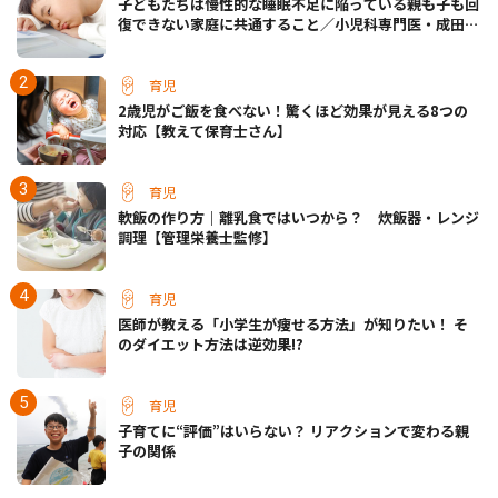
子どもたちは慢性的な睡眠不足に陥っている――親も子も回
復できない家庭に共通すること／小児科専門医・成田奈
緒子先生
育児
2歳児がご飯を食べない！驚くほど効果が見える8つの
対応【教えて保育士さん】
育児
軟飯の作り方｜離乳食ではいつから？ 炊飯器・レンジ
調理【管理栄養士監修】
育児
医師が教える「小学生が痩せる方法」が知りたい！ そ
のダイエット方法は逆効果!?
育児
子育てに“評価”はいらない？ リアクションで変わる親
子の関係