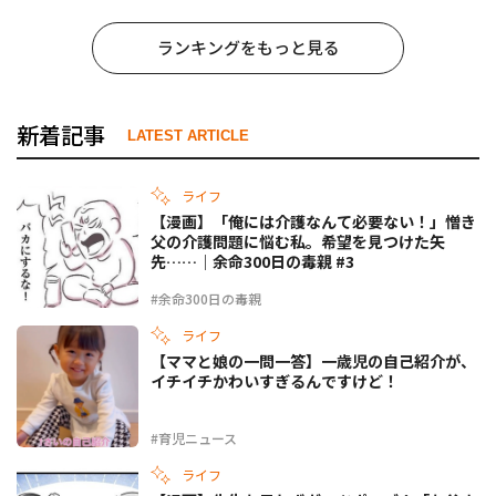
ランキングをもっと見る
新着記事
LATEST ARTICLE
ライフ
【漫画】「俺には介護なんて必要ない！」憎き
父の介護問題に悩む私。希望を見つけた矢
先……｜余命300日の毒親 #3
#余命300日の毒親
ライフ
【ママと娘の一問一答】一歳児の自己紹介が、
イチイチかわいすぎるんですけど！
#育児ニュース
ライフ