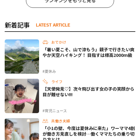
ランキングをもっと見る
新着記事
LATEST ARTICLE
おでかけ
「暑い夏こそ、山で涼もう」親子で行きたい爽
やか天空ハイキング！ 目指すは標高2000m級
#夏休み
ライフ
【天使発見♡】次々飛び出す女の子の笑顔から
目が離せない!!!
#育児ニュース
共働き夫婦
「小1の壁、今度は夏休みに来た」ワーママ4割
が働き方見直しを検討…働くママたちの乗り切
り方とは