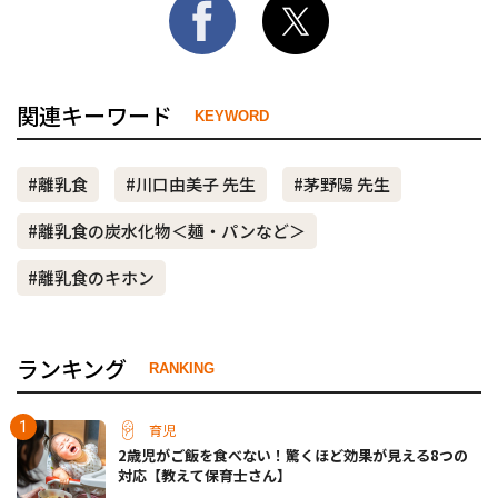
関連キーワード
KEYWORD
#離乳食
#川口由美子 先生
#茅野陽 先生
#離乳食の炭水化物＜麺・パンなど＞
#離乳食のキホン
ランキング
RANKING
育児
2歳児がご飯を食べない！驚くほど効果が見える8つの
対応【教えて保育士さん】