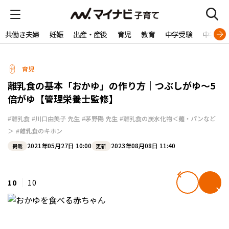
共働き夫婦
妊娠
出産・産後
育児
教育
中学受験
中学生
育児
離乳食の基本「おかゆ」の作り方｜つぶしがゆ～5
倍がゆ【管理栄養士監修】
#離乳食
#川口由美子 先生
#茅野陽 先生
#離乳食の炭水化物＜麺・パンなど
＞
#離乳食のキホン
2021年05月27日 10:00
2023年08月08日 11:40
掲載
更新
10
10