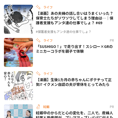
ライフ
【漫画】あの夫婦の話し合いはうまくいった？
保育士たちがソワソワしてしまう理由は…｜保
護者支援もアンタ達の仕事でしょ？ #69
#保護者支援もアンタ達の仕事でしょ？
ライフ
PR
「SUSHIGO！」で走り出す！スシロー×GRの
ミニカーコラボを親子で体験
ライフ
【漫画】生後1カ月の赤ちゃんにポテチって正
気!? イクメン自認の夫が育休をとってみたら
妊娠
PR
妊娠中のからだと心の変化を、二人で。産婦人
科医と助産師が、プレママ・プレパパに伝えた