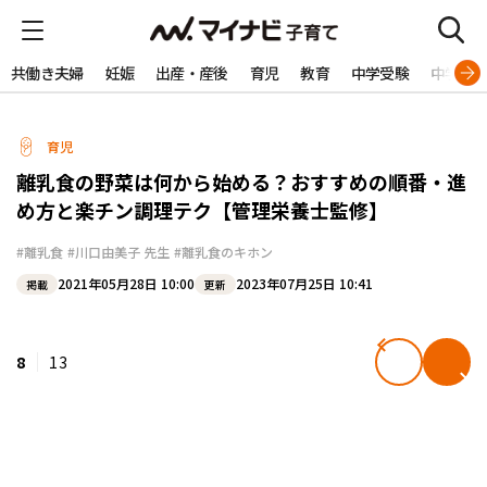
共働き夫婦
妊娠
出産・産後
育児
教育
中学受験
中学生
育児
離乳食の野菜は何から始める？おすすめの順番・進
め方と楽チン調理テク【管理栄養士監修】
#離乳食
#川口由美子 先生
#離乳食のキホン
2021年05月28日 10:00
2023年07月25日 10:41
掲載
更新
8
13