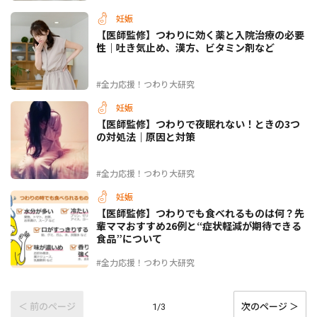
妊娠
【医師監修】つわりに効く薬と入院治療の必要
性｜吐き気止め、漢方、ビタミン剤など
#全力応援！つわり大研究
妊娠
【医師監修】つわりで夜眠れない！ときの3つ
の対処法｜原因と対策
#全力応援！つわり大研究
妊娠
【医師監修】つわりでも食べれるものは何？先
輩ママおすすめ26例と“症状軽減が期待できる
食品”について
#全力応援！つわり大研究
＜ 前のページ
次のページ ＞
1/3