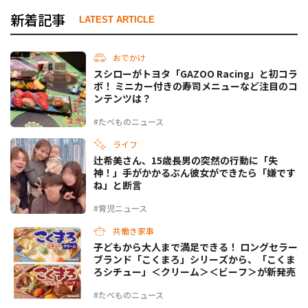
新着記事
LATEST ARTICLE
おでかけ
スシローがトヨタ「GAZOO Racing」と初コラ
ボ！ ミニカー付きの寿司メニューなど注目のコ
ンテンツは？
#たべものニュース
ライフ
辻希美さん、15歳長男の突然の行動に「失
神！」手がかかるぶん彼女ができたら「嫌です
ね」と断言
#育児ニュース
共働き家事
子どもから大人まで満足できる！ ロングセラー
ブランド「こくまろ」シリーズから、「こくま
ろシチュー」＜クリーム＞＜ビーフ＞が新発売
#たべものニュース