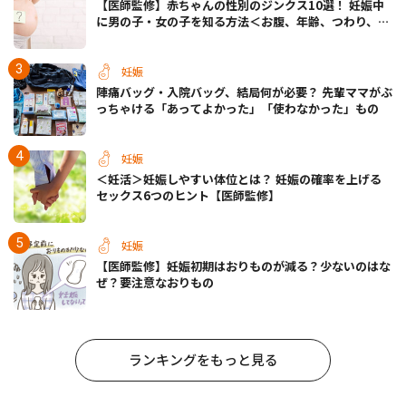
【医師監修】赤ちゃんの性別のジンクス10選！ 妊娠中
に男の子・女の子を知る方法＜お腹、年齢、つわり、胎
動など＞
妊娠
陣痛バッグ・入院バッグ、結局何が必要？ 先輩ママがぶ
っちゃける「あってよかった」「使わなかった」もの
妊娠
＜妊活＞妊娠しやすい体位とは？ 妊娠の確率を上げる
セックス6つのヒント【医師監修】
妊娠
【医師監修】妊娠初期はおりものが減る？少ないのはな
ぜ？要注意なおりもの
ランキングをもっと見る