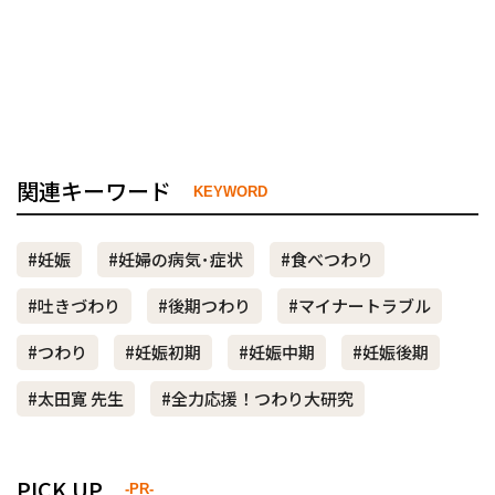
関連キーワード
KEYWORD
#妊娠
#妊婦の病気･症状
#食べつわり
#吐きづわり
#後期つわり
#マイナートラブル
#つわり
#妊娠初期
#妊娠中期
#妊娠後期
#太田寛 先生
#全力応援！つわり大研究
PICK UP
-PR-