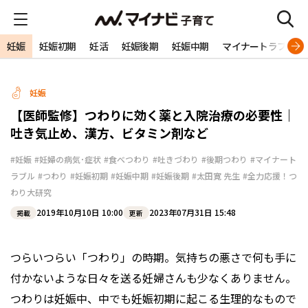
妊娠
妊娠初期
妊活
妊娠後期
妊娠中期
マイナートラブル
妊娠
【医師監修】つわりに効く薬と入院治療の必要性｜
吐き気止め、漢方、ビタミン剤など
#妊娠
#妊婦の病気･症状
#食べつわり
#吐きづわり
#後期つわり
#マイナート
ラブル
#つわり
#妊娠初期
#妊娠中期
#妊娠後期
#太田寛 先生
#全力応援！つ
わり大研究
2019年10月10日 10:00
2023年07月31日 15:48
掲載
更新
つらいつらい「つわり」の時期。気持ちの悪さで何も手に
付かないような日々を送る妊婦さんも少なくありません。
つわりは妊娠中、中でも妊娠初期に起こる生理的なもので