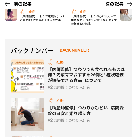
前の記事
次の記事
妊娠
妊娠
【医師監修】つわりで夜眠れない！
【医師監修】つわりがひどい人って
ときの3つの対処法｜原因と対策
体質なの？ つわりが重くなるタイプ
の特徴と軽減法
バックナンバー
BACK NUMBER
妊娠
【医師監修】つわりでも食べれるものは
何？先輩ママおすすめ26例と“症状軽減
が期待できる食品”について
全力応援！つわり大研究
妊娠
【助産師監修】つわりがひどい | 病院受
診の目安と乗り越え方
全力応援！つわり大研究