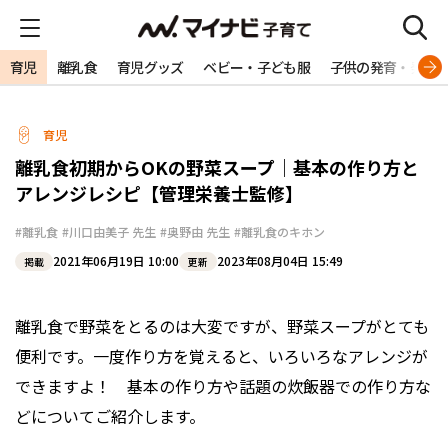
育児
離乳食
育児グッズ
ベビー・子ども服
子供の発育・発達
育児
離乳食初期からOKの野菜スープ｜基本の作り方と
アレンジレシピ【管理栄養士監修】
#離乳食
#川口由美子 先生
#奥野由 先生
#離乳食のキホン
2021年06月19日 10:00
2023年08月04日 15:49
掲載
更新
離乳食で野菜をとるのは大変ですが、野菜スープがとても
便利です。一度作り方を覚えると、いろいろなアレンジが
できますよ！ 基本の作り方や話題の炊飯器での作り方な
どについてご紹介します。