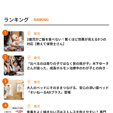
ランキング
RANKING
育児
2歳児がご飯を食べない！驚くほど効果が見える8つの
対応【教えて保育士さん】
育児
「比べるのは周りの子ではなく昔の我が子」木下ゆーき
さんが語った、成長ホルモン治療中のわが子との向き合
い方
育児
大人のベッドにそのままつなげる、安心の添い寝ベッド
「そいねーるADプラス」登場
育児
食事をよく噛まない子はストレスを抱えやすい？ 専門