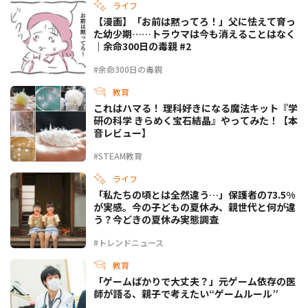
ライフ
【漫画】「お前は黙ってろ！」父に怯えて育っ
た幼少期……トラウマは今も消えることはなく
｜余命300日の毒親 #2
#余命300日の毒親
教育
これはハマる！ 理科好きになる魔法キット『学
研の科学 きらめく宝石結晶』やってみた！【本
音レビュー】
#STEAM教育
ライフ
「私たちの頃とは全然違う…」保護者の73.5%
が実感。今の子どもの夏休み、親世代と何が違
う？今どきの夏休み実態調査
#トレンドニュース
教育
「ゲームばかりで大丈夫？」元ゲーム依存の医
師が語る、親子で考えたい“ゲームルール”