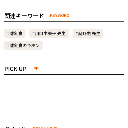
関連キーワード
KEYWORD
#離乳食
#川口由美子 先生
#奥野由 先生
#離乳食のキホン
PICK UP
-PR-