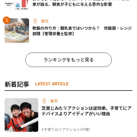
家が語る、朝食が子どもに与える意外な影響
育児
軟飯の作り方｜離乳食ではいつから？ 炊飯器・レンジ
調理【管理栄養士監修】
ランキングをもっと見る
新着記事
LATEST ARTICLE
育児
芝居じみたリアクションは逆効果。子育てにア
ドバイスよりアイディアがいい理由
#子育てはリアクションが9割