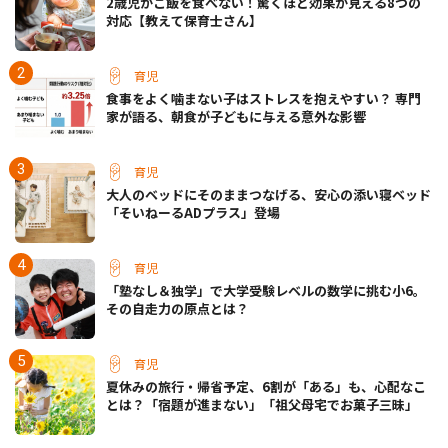
2歳児がご飯を食べない！驚くほど効果が見える8つの
対応【教えて保育士さん】
育児
食事をよく噛まない子はストレスを抱えやすい？ 専門
家が語る、朝食が子どもに与える意外な影響
育児
大人のベッドにそのままつなげる、安心の添い寝ベッド
「そいねーるADプラス」登場
育児
「塾なし＆独学」で大学受験レベルの数学に挑む小6。
その自走力の原点とは？
育児
夏休みの旅行・帰省予定、6割が「ある」も、心配なこ
とは？「宿題が進まない」「祖父母宅でお菓子三昧」