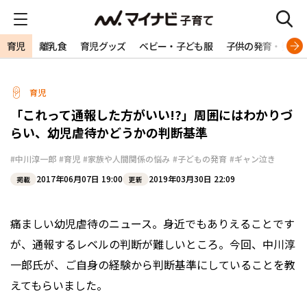
育児
離乳食
育児グッズ
ベビー・子ども服
子供の発育・発達
育児
「これって通報した方がいい!?」周囲にはわかりづ
らい、幼児虐待かどうかの判断基準
#中川淳一郎
#育児
#家族や人間関係の悩み
#子どもの発育
#ギャン泣き
2017年06月07日 19:00
2019年03月30日 22:09
掲載
更新
痛ましい幼児虐待のニュース。身近でもありえることです
が、通報するレベルの判断が難しいところ。今回、中川淳
一郎氏が、ご自身の経験から判断基準にしていることを教
えてもらいました。