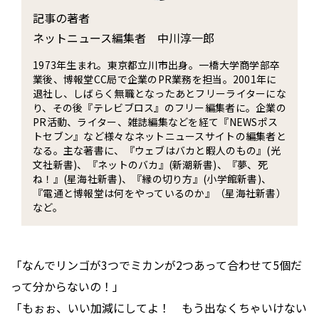
記事の著者
ネットニュース編集者 中川淳一郎
1973年生まれ。東京都立川市出身。一橋大学商学部卒
業後、博報堂CC局で企業のPR業務を担当。2001年に
退社し、しばらく無職となったあとフリーライターにな
り、その後『テレビブロス』のフリー編集者に。企業の
PR活動、ライター、雑誌編集などを経て『NEWSポス
トセブン』など様々なネットニュースサイトの編集者と
なる。主な著書に、『ウェブはバカと暇人のもの』(光
文社新書)、『ネットのバカ』(新潮新書)、『夢、死
ね！』(星海社新書)、『縁の切り方』(小学館新書)、
『電通と博報堂は何をやっているのか』（星海社新書）
など。
「なんでリンゴが3つでミカンが2つあって合わせて5個だ
って分からないの！」
「もぉぉ、いい加減にしてよ！ もう出なくちゃいけない