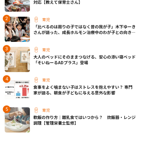
対応【教えて保育士さん】
育児
「比べるのは周りの子ではなく昔の我が子」木下ゆーき
さんが語った、成長ホルモン治療中のわが子との向き合
い方
育児
大人のベッドにそのままつなげる、安心の添い寝ベッド
「そいねーるADプラス」登場
育児
食事をよく噛まない子はストレスを抱えやすい？ 専門
家が語る、朝食が子どもに与える意外な影響
育児
軟飯の作り方｜離乳食ではいつから？ 炊飯器・レンジ
調理【管理栄養士監修】