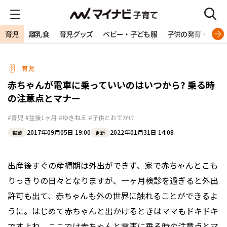
育児
離乳食
育児グッズ
ベビー・子ども服
子供の発育・発達
育児
赤ちゃんが電車に乗っていいのはいつから? 乗る時
の注意点とマナー
#育児
#生後1ヶ月
#ゆきねえ
#子供とおでかけ
2017年09月05日 19:00
2022年01月31日 14:08
掲載
更新
出産後すぐの産褥期は外出ができず、家で赤ちゃんとこも
りっきりの日々となりますが、一ヶ月検診を過ぎると外出
許可も出て、赤ちゃんも外の世界に触れることができるよ
うに。はじめて赤ちゃんと出かけるときはママもドキドキ
ですよね。ここでは赤ちゃんと電車に乗る時の注意点とマ