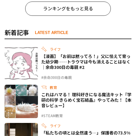
ランキングをもっと見る
新着記事
LATEST ARTICLE
ライフ
【漫画】「お前は黙ってろ！」父に怯えて育っ
た幼少期……トラウマは今も消えることはなく
｜余命300日の毒親 #2
#余命300日の毒親
教育
これはハマる！ 理科好きになる魔法キット『学
研の科学 きらめく宝石結晶』やってみた！【本
音レビュー】
#STEAM教育
ライフ
「私たちの頃とは全然違う…」保護者の73.5%