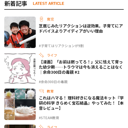
新着記事
LATEST ARTICLE
育児
芝居じみたリアクションは逆効果。子育てにア
ドバイスよりアイディアがいい理由
#子育てはリアクションが9割
ライフ
【漫画】「お前は黙ってろ！」父に怯えて育っ
た幼少期……トラウマは今も消えることはなく
｜余命300日の毒親 #2
#余命300日の毒親
教育
これはハマる！ 理科好きになる魔法キット『学
研の科学 きらめく宝石結晶』やってみた！【本
音レビュー】
#STEAM教育
ライフ