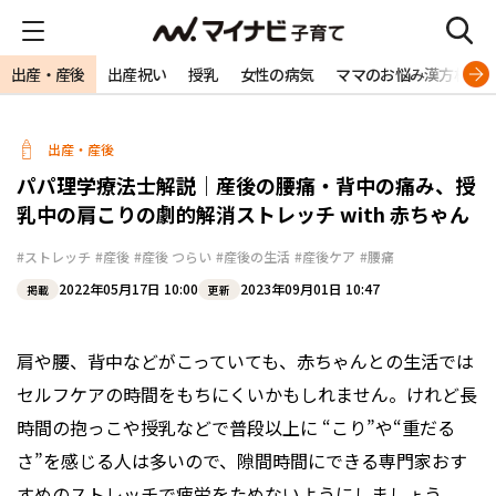
出産・産後
出産祝い
授乳
女性の病気
ママのお悩み漢方相談
出産・産後
パパ理学療法士解説｜産後の腰痛・背中の痛み、授
乳中の肩こりの劇的解消ストレッチ with 赤ちゃん
#ストレッチ
#産後
#産後 つらい
#産後の生活
#産後ケア
#腰痛
2022年05月17日 10:00
2023年09月01日 10:47
掲載
更新
肩や腰、背中などがこっていても、赤ちゃんとの生活では
セルフケアの時間をもちにくいかもしれません。けれど長
時間の抱っこや授乳などで普段以上に “こり”や“重だる
さ”を感じる人は多いので、隙間時間にできる専門家おす
すめのストレッチで疲労をためないようにしましょう。