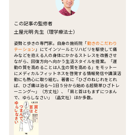
この記事の監修者
土屋元明 先生（理学療法士）
姿勢と歩きの専門家。自身の施術院「
動きのこだわり
テーション
」にてインソールとリハビリを駆使して痛
みなどを抱える人の身体にかかるストレスを改善させ
ながら、回復方向へ向かう生活スタイルを提案。「運
動の質を高めることは人生の質を高める」をモットー
にメディカルフィットネスを啓発する情報発信や講演活
動にも熱心に取り組む。著書に「ひざのねじれをとれ
ば、ひざ痛は治る～1日５分から始める超簡単ひざトレ
ーニング～」（方丈社）、「肩と首はもまずにつまん
で、ゆらしなさい」（晶文社）ほか多数。