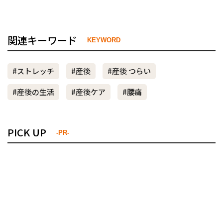
関連キーワード
KEYWORD
#ストレッチ
#産後
#産後 つらい
#産後の生活
#産後ケア
#腰痛
PICK UP
-PR-