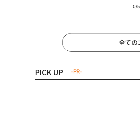
全ての
PICK UP
-PR-