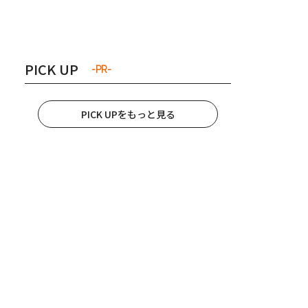
き夫婦
#産休
#育休
PICK UP
-PR-
PICK UPをもっと見る