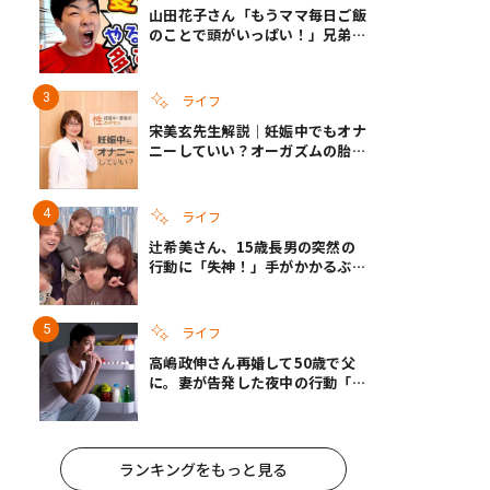
山田花子さん「もうママ毎日ご飯
のことで頭がいっぱい！」兄弟夏
休みのリアルな生活に共感しかな
い
ライフ
宋美玄先生解説｜妊娠中でもオナ
ニーしていい？オーガズムの胎児
への影響と3つの注意点
ライフ
辻希美さん、15歳長男の突然の
行動に「失神！」手がかかるぶん
彼女ができたら「嫌ですね」と断
言
ライフ
高嶋政伸さん再婚して50歳で父
に。妻が告発した夜中の行動「こ
れ手出したら終わりだろうなとか
思うんだけども……」
ランキングをもっと見る