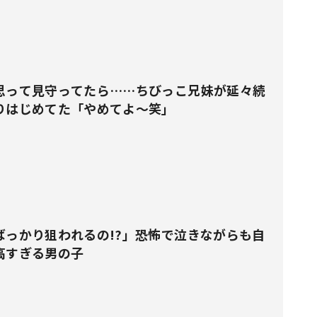
思って見守ってたら……ちびっこ兄妹が延々続
りはじめてた「やめてよ～笑」
ばっかり狙われるの!?」恐怖で泣きながらも自
高すぎる男の子