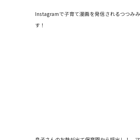
Instagramで子育て漫画を発信されるつ
#ワンオペ育児
#コミックエッセイ
す！
#渡邊大地の令和的ワーパパ道
#ベ
息子さんのお熱が出て保育園から呼出し！ マ