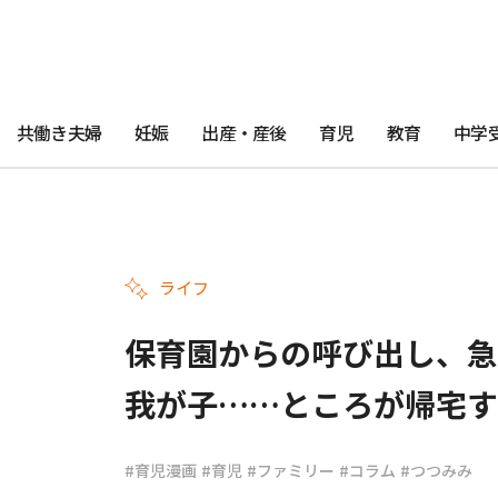
共働き夫婦
妊娠
出産・産後
育児
教育
中学
ライフ
保育園からの呼び出し、急
我が子……ところが帰宅す
#育児漫画
#育児
#ファミリー
#コラム
#つつみみ