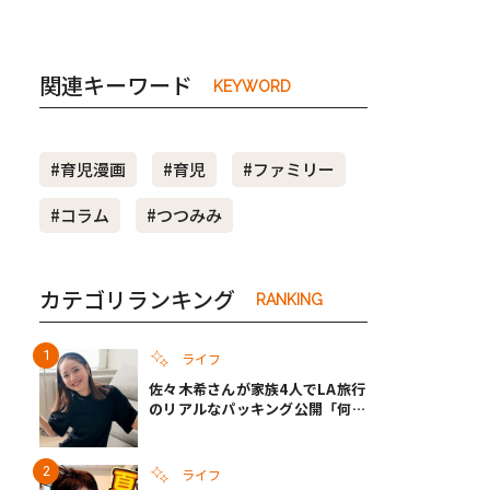
関連キーワード
KEYWORD
#育児漫画
#育児
#ファミリー
#コラム
#つつみみ
カテゴリランキング
RANKING
ライフ
佐々木希さんが家族4人でLA旅行
のリアルなパッキング公開「何が
あるかわからないから、人生」い
ざというときの備えも
ライフ