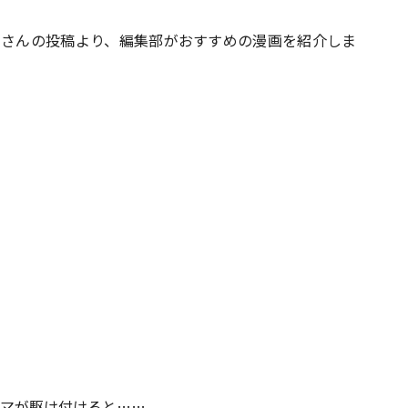
つみみさんの投稿より、編集部がおすすめの漫画を紹介しま
#共働き夫婦のセブンルール
#共働
ビーニュース
#マタニティニュース
マが駆け付けると……。