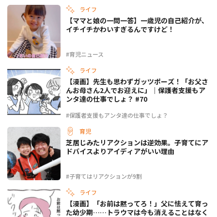
ライフ
【ママと娘の一問一答】一歳児の自己紹介が、
イチイチかわいすぎるんですけど！
#育児ニュース
ライフ
【漫画】先生も思わずガッツポーズ！「お父さ
んお母さん2人でお迎えに」｜保護者支援もア
ンタ達の仕事でしょ？ #70
#保護者支援もアンタ達の仕事でしょ？
育児
芝居じみたリアクションは逆効果。子育てにア
ドバイスよりアイディアがいい理由
#子育てはリアクションが9割
ライフ
【漫画】「お前は黙ってろ！」父に怯えて育っ
た幼少期……トラウマは今も消えることはなく