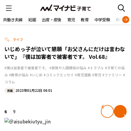
共働き夫婦
妊娠
出産・産後
育児
教育
中学受験
中学生
ライフ
いじめっ子が泣いて懇願「お父さんにだけは言わな
いで」『僕は加害者で被害者です。 Vol.68』
#僕は加害者で被害者です。
#家族や人間関係の悩み
#トラブル
#子育ての悩
み
#教育の悩み
#いじめ
#コミックエッセイ
#育児漫画
#育児
#ファミリー
#
コラム
2023年01月22日 06:01
掲載
6
9