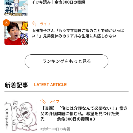
イッキ読み｜余命300日の毒親
ライフ
山田花子さん「もうママ毎日ご飯のことで頭がいっぱ
い！」兄弟夏休みのリアルな生活に共感しかない
ランキングをもっと見る
新着記事
LATEST ARTICLE
ライフ
【漫画】「俺には介護なんて必要ない！」憎き
父の介護問題に悩む私。希望を見つけた矢
先……｜余命300日の毒親 #3
#余命300日の毒親