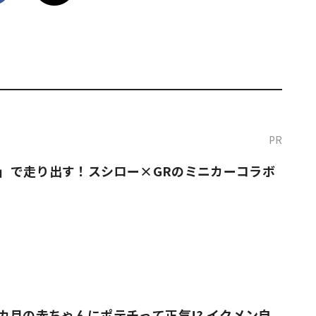
PR
O！」で走り出す！スシロー×GRのミニカーコラボ
カ月の赤ちゃんにポテチって正気!? イクメン自