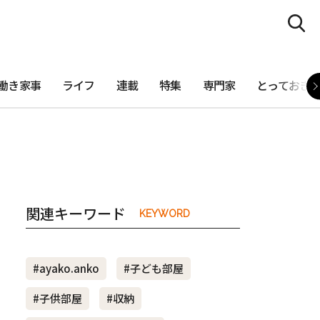
働き家事
ライフ
連載
特集
専門家
とっておき
関連キーワード
KEYWORD
#ayako.anko
#子ども部屋
#子供部屋
#収納