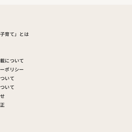
ビ子育て」とは
転載について
シーポリシー
について
について
わせ
訂正
覧