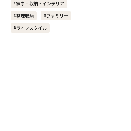
#家事・収納・インテリア
#整理収納
#ファミリー
き夫婦
#産休
#育休
#ライフスタイル