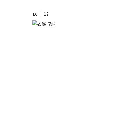
10
17
#ワンオペ育児
#コミックエッセイ
#渡邊大地の令和的ワーパパ道
#ベ