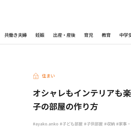
共働き夫婦
妊娠
出産・産後
育児
教育
中学
住まい
オシャレもインテリアも楽
子の部屋の作り方
#ayako.anko
#子ども部屋
#子供部屋
#収納
#家事