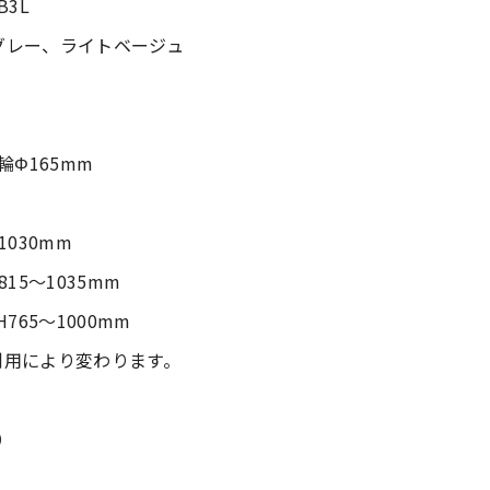
B3L
グレー、ライトベージュ
Φ165mm
030mm
15～1035mm
765～1000mm
用により変わります。
）