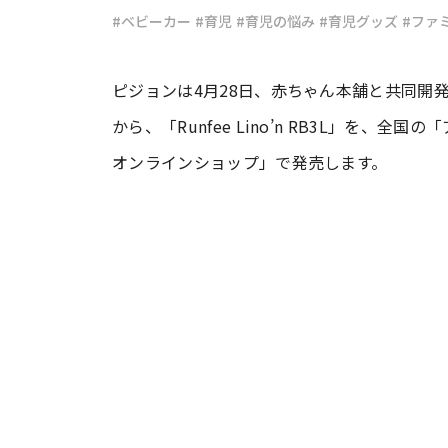
#ベビーカー
#育児
#育児の悩み
#育児グッズ
#ファ
#ワンオペ育児
#コミックエッセイ
ピジョンは4月28日、赤ちゃん本舗と共同開発した
から、「Runfee Lino’n RB3L」を
#渡邊大地の令和的ワーパパ道
#ベ
オンラインショップ」で発売します。