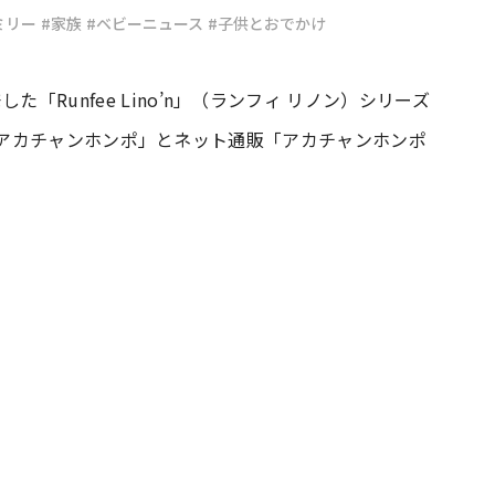
ミリー
#家族
#ベビーニュース
#子供とおでかけ
#共働き夫婦のセブンルール
#共働
「Runfee Lino’n」（ランフィ リノン）シリーズ
、全国の「アカチャンホンポ」とネット通販「アカチャンホンポ
ビーニュース
#マタニティニュース