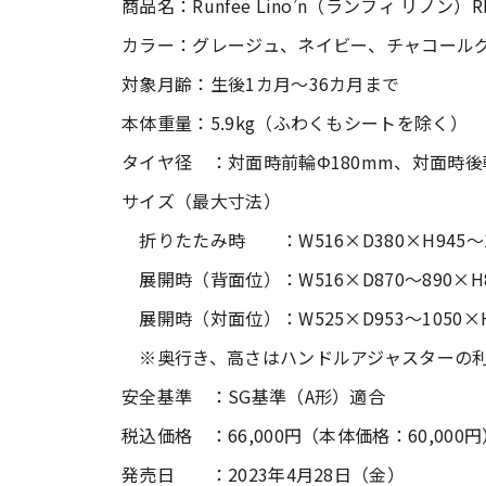
商品名：Runfee Lino’n（ランフィ リノン）R
カラー：グレージュ、ネイビー、チャコール
対象月齢：生後1カ月～36カ月まで
本体重量：5.9kg（ふわくもシートを除く）
タイヤ径 ：対面時前輪Φ180mm、対面時後輪
サイズ（最大寸法）
折りたたみ時 ：W516×D380×H945～1
展開時（背面位）：W516×D870～890×H8
展開時（対面位）：W525×D953～1050×H
※奥行き、高さはハンドルアジャスターの利
安全基準 ：SG基準（A形）適合
税込価格 ：66,000円（本体価格：60,000円
発売日 ：2023年4月28日（金）