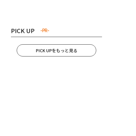
き夫婦
#産休
#育休
PICK UP
-PR-
PICK UPをもっと見る