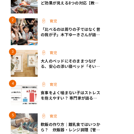
ど効果が見える8つの対応【教え
て保育士さん】
育児
「比べるのは周りの子ではなく昔
の我が子」木下ゆーきさんが語っ
た、成長ホルモン治療中のわが子
との向き合い方
育児
大人のベッドにそのままつなげ
る、安心の添い寝ベッド「そいね
ーるADプラス」登場
育児
食事をよく噛まない子はストレス
を抱えやすい？ 専門家が語る、
朝食が子どもに与える意外な影響
育児
軟飯の作り方｜離乳食ではいつか
ら？ 炊飯器・レンジ調理【管理