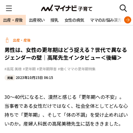
出産・産後
出産祝い
授乳
女性の病気
ママのお悩み漢方相談
出産・産後
男性は、女性の更年期はどう捉える？世代で異なる
ジェンダーの壁｜高尾先生インタビュー＜後編＞
#高尾 美穂
#更年期
#更年期障害
#働くママの更年期特集
2023年10月15日 06:15
掲載
30～40代になると、漠然と感じる「更年期への不安」。
当事者である女性だけではなく、社会全体としてどんな心
持ちで「更年期」、そして「体の不調」を受け止めればい
いのか。――産婦人科医の高尾美穂先生に話をききました。