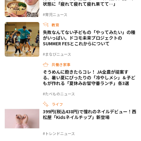
状態に「疲れて疲れて疲れ果てて…」
#育児ニュース
教育
失敗なんてない――子どもの「やってみたい」の種
がいっぱい。ドコモ未来プロジェクトの
SUMMER FESとこれからについて
#まなびニュース
共働き家事
そうめんに飽きたらコレ！ JA全農が提案す
る、暑い夏にぴったりの「冷やしメシ」＆子ど
もが作れる「夏休みお留守番ランチ」各3選
#たべものニュース
ライフ
399円(税込438円)で憧れのネイルデビュー！西
松屋「Kidsネイルチップ」新登場
#トレンドニュース