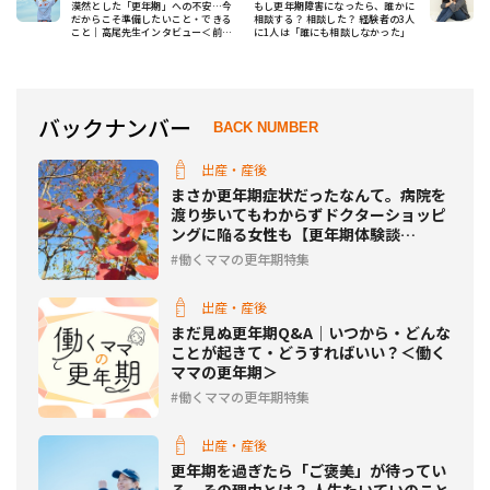
漠然とした「更年期」への不安…今
もし更年期障害になったら、誰かに
だからこそ準備したいこと・できる
相談する？ 相談した？ 経験者の3人
こと｜高尾先生インタビュー＜前編
に1人は「誰にも相談しなかった」
＞
バックナンバー
BACK NUMBER
出産・産後
まさか更年期症状だったなんて。病院を
渡り歩いてもわからずドクターショッピ
ングに陥る女性も【更年期体験談
Part3】
働くママの更年期特集
出産・産後
まだ見ぬ更年期Q&A｜いつから・どんな
ことが起きて・どうすればいい？＜働く
ママの更年期＞
働くママの更年期特集
出産・産後
更年期を過ぎたら「ご褒美」が待ってい
る…その理由とは？ 人生たいていのこと