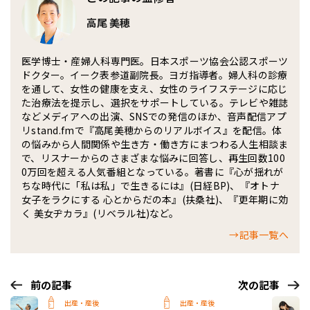
高尾 美穂
医学博士・産婦人科専門医。日本スポーツ協会公認スポーツ
ドクター。イーク表参道副院長。ヨガ指導者。婦人科の診療
を通して、女性の健康を支え、女性のライフステージに応じ
た治療法を提示し、選択をサポートしている。テレビや雑誌
などメディアへの出演、SNSでの発信のほか、音声配信アプ
リstand.fmで『高尾美穂からのリアルボイス』を配信。体
の悩みから人間関係や生き方・働き方にまつわる人生相談ま
で、リスナーからのさまざまな悩みに回答し、再生回数100
0万回を超える人気番組となっている。著書に『心が揺れが
ちな時代に「私は私」で生きるには』(日経BP)、『オトナ
女子をラクにする 心とからだの本』(扶桑社)、『更年期に効
く 美女ヂカラ』(リベラル社)など。
→記事一覧へ
前の記事
次の記事
出産・産後
出産・産後