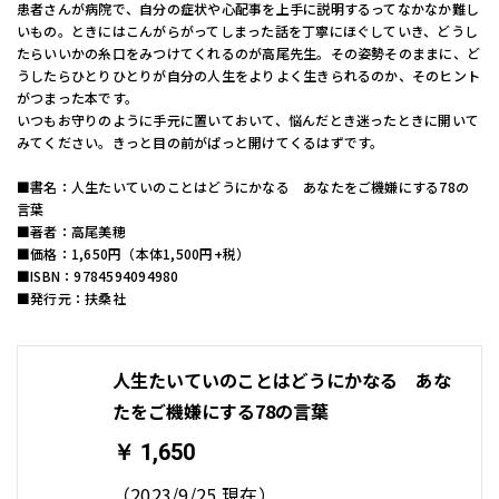
患者さんが病院で、自分の症状や心配事を上手に説明するってなかなか難し
いもの。ときにはこんがらがってしまった話を丁寧にほぐしていき、どうし
たらいいかの糸口をみつけてくれるのが高尾先生。その姿勢そのままに、ど
うしたらひとりひとりが自分の人生をよりよく生きられるのか、そのヒント
がつまった本です。
いつもお守りのように手元に置いておいて、悩んだとき迷ったときに開いて
みてください。きっと目の前がぱっと開けてくるはずです。
■書名：人生たいていのことはどうにかなる あなたをご機嫌にする78の
言葉
■著者：高尾美穂
■価格：1,650円（本体1,500円+税）
■ISBN：9784594094980
■発行元：扶桑社
人生たいていのことはどうにかなる あな
たをご機嫌にする78の言葉
￥ 1,650
（2023/9/25 現在）