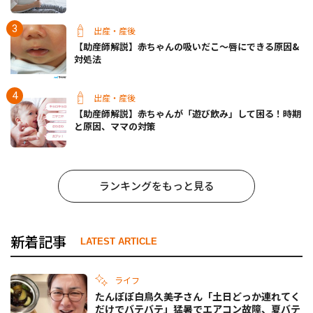
出産・産後
【助産師解説】赤ちゃんの吸いだこ〜唇にできる原因&
対処法
出産・産後
【助産師解説】赤ちゃんが「遊び飲み」して困る！時期
と原因、ママの対策
ランキングをもっと見る
新着記事
LATEST ARTICLE
ライフ
たんぽぽ白鳥久美子さん「土日どっか連れてく
だけでバテバテ」猛暑でエアコン故障、夏バテ