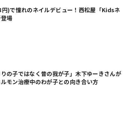
38円)で憧れのネイルデビュー！西松屋「Kidsネ
新登場
周りの子ではなく昔の我が子」木下ゆーきさんが
ホルモン治療中のわが子との向き合い方