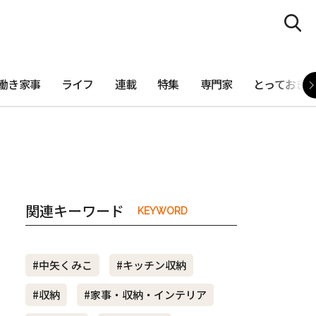
働き家事
ライフ
連載
特集
専門家
とっておき
関連キーワード
KEYWORD
#中矢くみこ
#キッチン収納
#収納
#家事・収納・インテリア