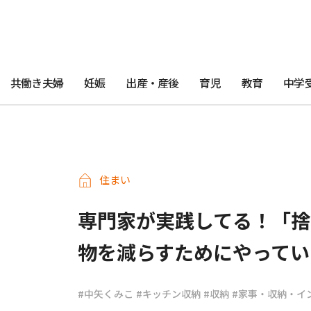
共働き夫婦
妊娠
出産・産後
育児
教育
中学
住まい
専門家が実践してる！「捨
物を減らすためにやってい
#中矢くみこ
#キッチン収納
#収納
#家事・収納・イ