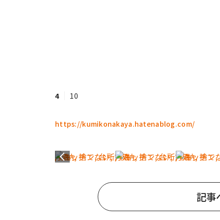
4
10
https://kumikonakaya.hatenablog.com/
記事