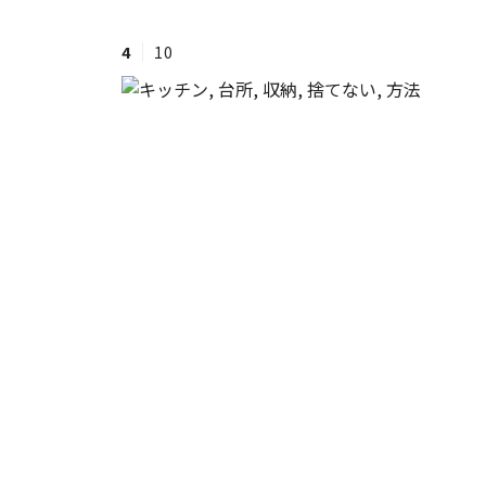
4
10
#ワンオペ育児
#コミックエッセイ
#渡邊大地の令和的ワーパパ道
#ベ