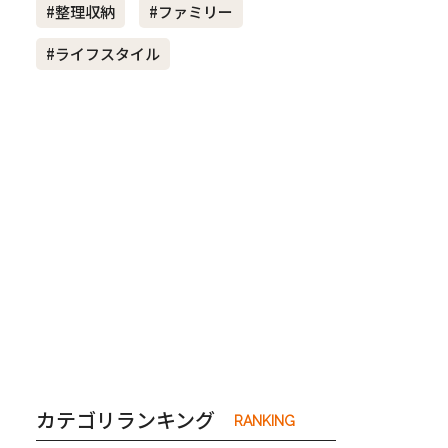
#整理収納
#ファミリー
#ライフスタイル
き夫婦
#産休
#育休
カテゴリランキング
RANKING