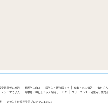
覧
留学経験者の就活
看護学生向け
医学生・研修医向け
転職・求人情報
海外求人
ル・シニアの求人
障害者に特化した求人紹介サービス
フリーランス・副業向け業務
報
高校生向け探究学習プログラム Locus