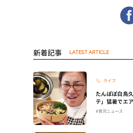
新着記事
LATEST ARTICLE
ライフ
たんぽぽ白鳥
テ」猛暑でエ
てて…」
育児ニュース