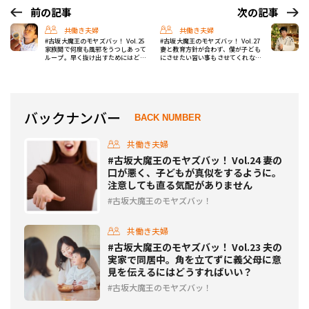
前の記事
次の記事
共働き夫婦
共働き夫婦
#古坂大魔王のモヤズバッ！ Vol.25
#古坂大魔王のモヤズバッ！ Vol.27
家族間で何度も風邪をうつしあって
妻と教育方針が合わず、僕が子ども
ループ。早く抜け出すためにはどう
にさせたい習い事もさせてくれな
すればいい？
い。歩み寄る方法は？
バックナンバー
BACK NUMBER
共働き夫婦
#古坂大魔王のモヤズバッ！ Vol.24 妻の
口が悪く、子どもが真似をするように。
注意しても直る気配がありません
古坂大魔王のモヤズバッ！
共働き夫婦
#古坂大魔王のモヤズバッ！ Vol.23 夫の
実家で同居中。角を立てずに義父母に意
見を伝えるにはどうすればいい？
古坂大魔王のモヤズバッ！