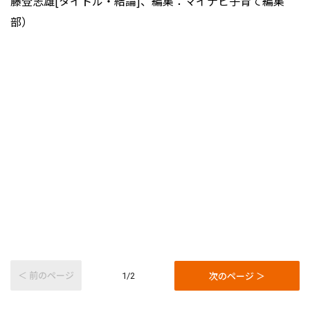
藤登志雄[タイトル・結論]、編集：マイナビ子育て編集
部）
＜ 前のページ
次のページ ＞
1/2