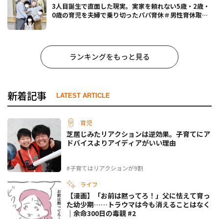
3人目誕生で直面した現実。実家を頼れない5歳・2歳・
0歳の育児を夫婦で乗り切ったパパ育休＃男性育休取っ
たらどうなった？
ランキングをもっと見る
新着記事
LATEST ARTICLE
育児
芝居じみたリアクションは逆効果。子育てにア
ドバイスよりアイディアがいい理由
#子育てはリアクションが9割
ライフ
【漫画】「お前は黙ってろ！」父に怯えて育っ
た幼少期……トラウマは今も消えることはなく
｜余命300日の毒親 #2