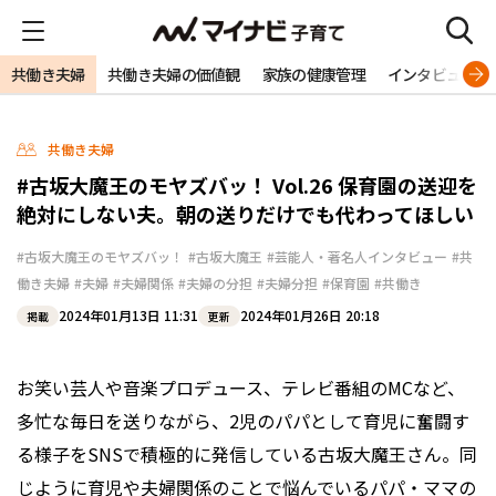
共働き夫婦
共働き夫婦の価値観
家族の健康管理
インタビュー
共働き夫婦
#古坂大魔王のモヤズバッ！ Vol.26 保育園の送迎を
絶対にしない夫。朝の送りだけでも代わってほしい
#古坂大魔王のモヤズバッ！
#古坂大魔王
#芸能人・著名人インタビュー
#共
働き夫婦
#夫婦
#夫婦関係
#夫婦の分担
#夫婦分担
#保育園
#共働き
2024年01月13日 11:31
2024年01月26日 20:18
掲載
更新
お笑い芸人や音楽プロデュース、テレビ番組のMCなど、
多忙な毎日を送りながら、2児のパパとして育児に奮闘す
る様子をSNSで積極的に発信している古坂大魔王さん。同
じように育児や夫婦関係のことで悩んでいるパパ・ママの