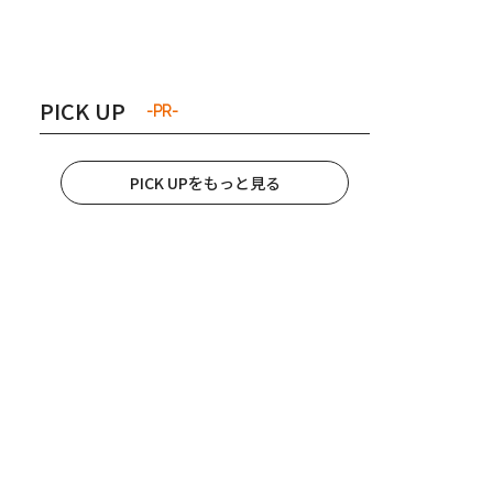
き夫婦
#産休
#育休
PICK UP
-PR-
PICK UPをもっと見る