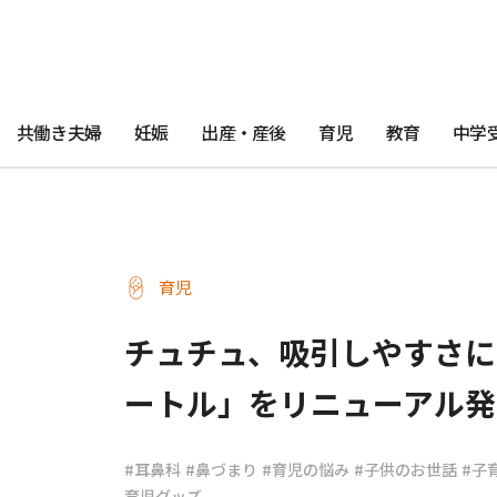
共働き夫婦
妊娠
出産・産後
育児
教育
中学
育児
チュチュ、吸引しやすさに
ートル」をリニューアル発
#耳鼻科
#鼻づまり
#育児の悩み
#子供のお世話
#子
育児グッズ