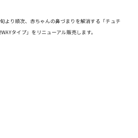
#共働き夫婦のセブンルール
#共働
初旬より順次、赤ちゃんの鼻づまりを解消する「チュチ
2WAYタイプ」をリニューアル販売します。
ビーニュース
#マタニティニュース