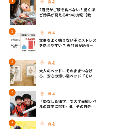
育児
2歳児がご飯を食べない！驚くほ
ど効果が見える8つの対応【教え
て保育士さん】
育児
食事をよく噛まない子はストレス
を抱えやすい？ 専門家が語る、
朝食が子どもに与える意外な影響
育児
大人のベッドにそのままつなげ
る、安心の添い寝ベッド「そいね
ーるADプラス」登場
育児
「塾なし＆独学」で大学受験レベ
ルの数学に挑む小6。その自走力
の原点とは？
育児