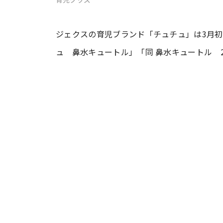
#ワンオペ育児
#コミックエッセイ
ジェクスの育児ブランド「チュチュ」は3月
ュ 鼻水キュートル」「同 鼻水キュートル 
#渡邊大地の令和的ワーパパ道
#ベ