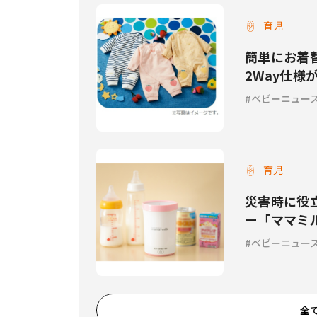
育児
簡単にお着
2Way仕
ポ】
ベビーニュー
育児
災害時に役
ー「ママミ
もOK
ベビーニュー
全