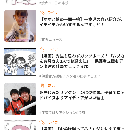
#余命300日の毒親
ライフ
【ママと娘の一問一答】一歳児の自己紹介が、
イチイチかわいすぎるんですけど！
#育児ニュース
ライフ
【漫画】先生も思わずガッツポーズ！「お父さ
んお母さん2人でお迎えに」｜保護者支援もア
ンタ達の仕事でしょ？ #70
#保護者支援もアンタ達の仕事でしょ？
育児
芝居じみたリアクションは逆効果。子育てにア
ドバイスよりアイディアがいい理由
#子育てはリアクションが9割
ライフ
【漫画】「お前は黙ってろ！」父に怯えて育っ