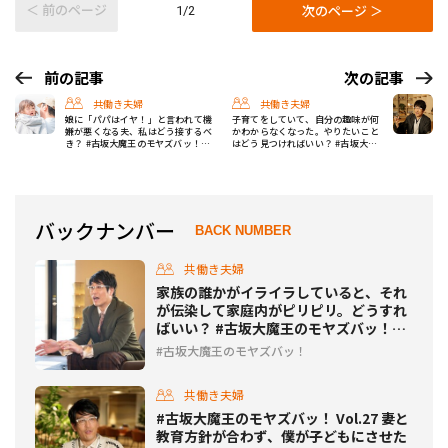
＜ 前のページ
次のページ ＞
1/2
前の記事
次の記事
共働き夫婦
共働き夫婦
娘に「パパはイヤ！」と言われて機
子育てをしていて、自分の趣味が何
嫌が悪くなる夫、私はどう接するべ
かわからなくなった。やりたいこと
き？ #古坂大魔王のモヤズバッ！
はどう見つければいい？ #古坂大魔
Vol.29
王のモヤズバッ！ Vol.31
バックナンバー
BACK NUMBER
共働き夫婦
家族の誰かがイライラしていると、それ
が伝染して家庭内がピリピリ。どうすれ
ばいい？ #古坂大魔王のモヤズバッ！
Vol.28
古坂大魔王のモヤズバッ！
共働き夫婦
#古坂大魔王のモヤズバッ！ Vol.27 妻と
教育方針が合わず、僕が子どもにさせた