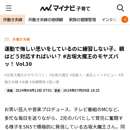
共働き夫婦
共働き夫婦の価値観
家族の健康管理
インタビュー
共働き夫婦
運動で悔しい思いをしているのに練習しない子。親
はどう対応すればいい？ #古坂大魔王のモヤズバ
ッ！ Vol.30
#古坂大魔王のモヤズバッ！
#古坂大魔王
#芸能人・著名人インタビュー
#共
働き夫婦
#夫婦
#夫婦関係
#習い事
2024年04月13日 07:01
2024年07月09日 18:25
掲載
更新
お笑い芸人や音楽プロデュース、テレビ番組のMCなど、
多忙な毎日を送りながら、2児のパパとして育児に奮闘す
る様子をSNSで積極的に発信している古坂大魔王さん。同