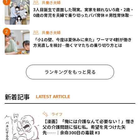
共働き夫婦
3人目誕生で直面した現実。実家を頼れない5歳・2歳・
0歳の育児を夫婦で乗り切ったパパ育休＃男性育休取っ
たらどうなった？
共働き夫婦
「小1の壁、今度は夏休みに来た」ワーママ4割が働き
方見直しを検討…働くママたちの乗り切り方とは
ランキングをもっと見る
新着記事
LATEST ARTICLE
ライフ
【漫画】「俺には介護なんて必要ない！」憎き
父の介護問題に悩む私。希望を見つけた矢
先……｜余命300日の毒親 #3