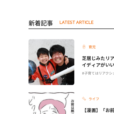
新着記事
LATEST ARTICLE
育児
芝居じみたリ
イディアがい
子育てはリアクシ
ライフ
【漫画】「お