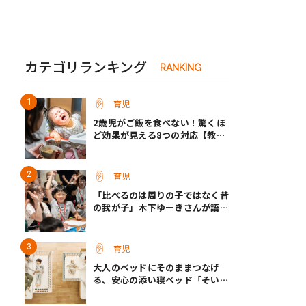
カテゴリランキング
RANKING
育児
2歳児がご飯を食べない！驚くほ
ど効果が見える8つの対応【教え
て保育士さん】
育児
「比べるのは周りの子ではなく昔
の我が子」木下ゆーきさんが語っ
た、成長ホルモン治療中のわが子
との向き合い方
育児
大人のベッドにそのままつなげ
る、安心の添い寝ベッド「そいね
ーるADプラス」登場