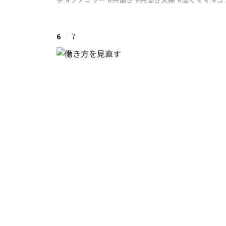
#ワンオペ育児
#コミックエッセイ
6
7
#渡邊大地の令和的ワーパパ道
#ベ