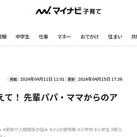
受験
中学生
仕事
マネー
おでかけ
住まい
共
2024年04月11日 11:01
2024年04月15日 17:36
掲載
更新
えて！ 先輩パパ・ママからのア
み
#家族や人間関係の悩み
#小1の壁特集
#小学校
#小学生
#新入
ラム