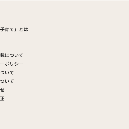
ビ子育て」とは
転載について
シーポリシー
について
について
わせ
訂正
覧