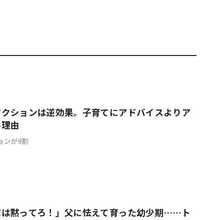
アクションは逆効果。子育てにアドバイスよりア
い理由
ョンが9割
前は黙ってろ！」父に怯えて育った幼少期……ト