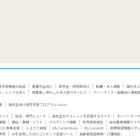
留学経験者の就活
看護学生向け
医学生・研修医向け
転職・求人情報
海外求人
ル・シニアの求人
障害者に特化した求人紹介サービス
フリーランス・副業向け業務
報
高校生向け探究学習プログラム Locus
サイト
総合・専門ニュース
高校生のチャレンジを応援するサイト
ティーンマー
情報
雑誌・書籍・ソフト
ウエディング情報
世界遺産検定
総合農業情報サイ
D2C事業支援
ふるさと納税
My CareerStudy
My CareerID
医療施設情報メデ
賃貸
AIを活用したSEOコンテンツ支援ツール
高齢者施設検索・介護相談