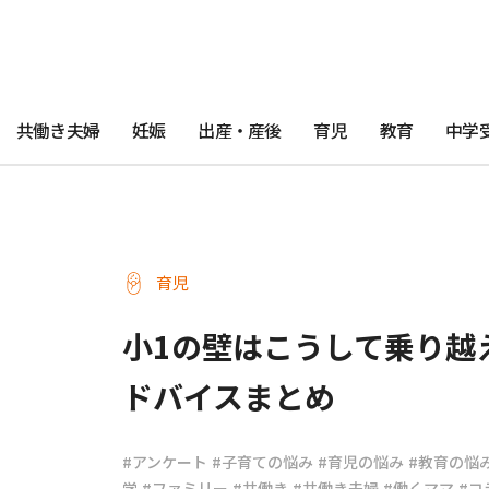
共働き夫婦
妊娠
出産・産後
育児
教育
中学
育児
小1の壁はこうして乗り越
ドバイスまとめ
#アンケート
#子育ての悩み
#育児の悩み
#教育の悩
学
#ファミリー
#共働き
#共働き夫婦
#働くママ
#コ