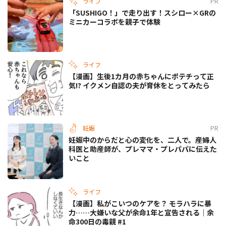
ライフ
PR
「SUSHIGO！」で走り出す！スシロー×GRの
ミニカーコラボを親子で体験
ライフ
【漫画】生後1カ月の赤ちゃんにポテチって正
気!? イクメン自認の夫が育休をとってみたら
妊娠
PR
妊娠中のからだと心の変化を、二人で。産婦人
科医と助産師が、プレママ・プレパパに伝えた
いこと
ライフ
【漫画】私がこいつのケアを？ モラハラに暴
力……大嫌いな父が余命1年と宣告される｜余
命300日の毒親 #1