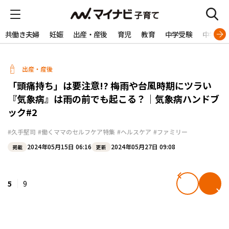
共働き夫婦
妊娠
出産・産後
育児
教育
中学受験
中学生
出産・産後
「頭痛持ち」は要注意!? 梅雨や台風時期にツラい
『気象病』は雨の前でも起こる？｜気象病ハンドブ
ック#2
#久手堅司
#働くママのセルフケア特集
#ヘルスケア
#ファミリー
2024年05月15日 06:16
2024年05月27日 09:08
掲載
更新
5
9