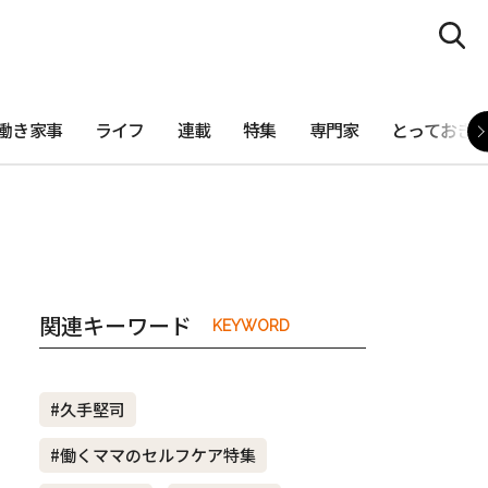
働き家事
ライフ
連載
特集
専門家
とっておき
関連キーワード
KEYWORD
#久手堅司
#働くママのセルフケア特集