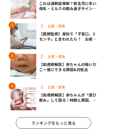
これは過飲症候群？新生児に多い
母乳・ミルクの飲み過ぎサインと
改善方法【医師監修】
出産・産後
【医師監修】産科で「子宮口、3
センチ」と言われたら？ お産は
近い？
出産・産後
【助産師解説】赤ちゃんの吸いだ
こ〜唇にできる原因&対処法
出産・産後
【助産師解説】赤ちゃんが「遊び
飲み」して困る！時期と原因、マ
マの対策
ランキングをもっと見る