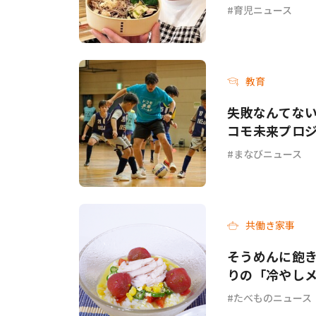
てて…」
育児ニュース
教育
失敗なんてない
コモ未来プロジ
まなびニュース
共働き家事
そうめんに飽き
りの「冷やし
チ」各3選
たべものニュース