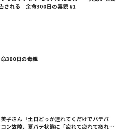
告される｜余命300日の毒親 #1
命300日の毒親
久美子さん「土日どっか連れてくだけでバテバ
アコン故障、夏バテ状態に「疲れて疲れて疲れ果