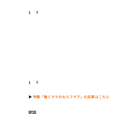
1
9
#ワンオペ育児
#コミックエッセイ
#渡邊大地の令和的ワーパパ道
#ベ
1
9
▶︎
特集「働くママのセルフケア」の記事はこちら