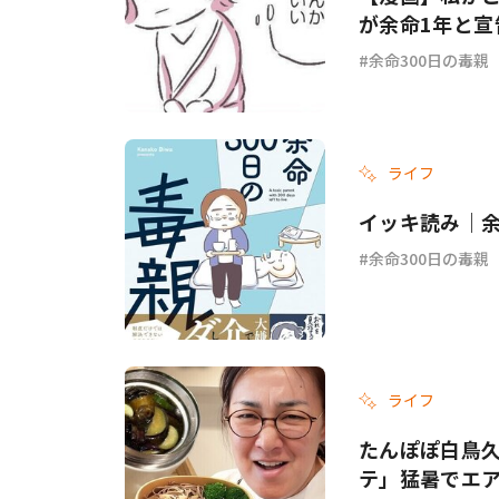
が余命1年と宣
余命300日の毒親
ライフ
イッキ読み｜余
余命300日の毒親
ライフ
たんぽぽ白鳥
テ」猛暑でエ