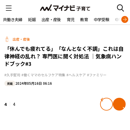
共働き夫婦
妊娠
出産・産後
育児
教育
中学受験
中学生
出産・産後
「休んでも疲れてる」「なんとなく不調」これは自
律神経の乱れ？ 専門医に聞く対処法 ｜気象病ハン
ドブック#3
#久手堅司
#働くママのセルフケア特集
#ヘルスケア
#ファミリー
2024年05月16日 06:16
掲載
4
4