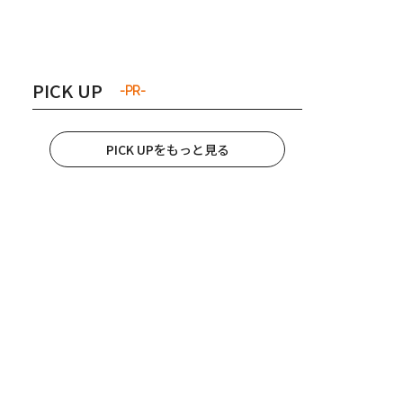
き夫婦
#産休
#育休
PICK UP
-PR-
PICK UPをもっと見る