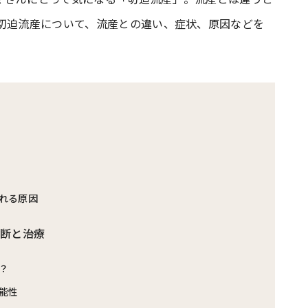
は切迫流産について、流産との違い、症状、原因などを
#共働き夫婦のセブンルール
#共働
ビーニュース
#マタニティニュース
れる原因
診断と治療
？
能性