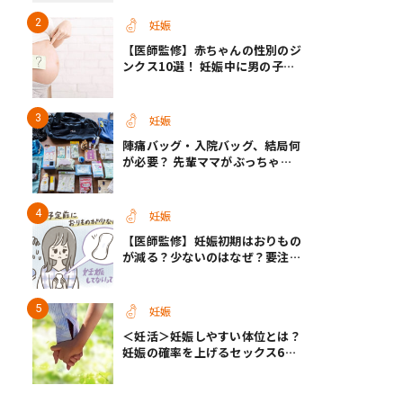
【医師監修】
妊娠
【医師監修】赤ちゃんの性別のジ
ンクス10選！ 妊娠中に男の子・
女の子を知る方法＜お腹、年齢、
つわり、胎動など＞
妊娠
陣痛バッグ・入院バッグ、結局何
が必要？ 先輩ママがぶっちゃけ
る「あってよかった」「使わなか
った」もの
妊娠
【医師監修】妊娠初期はおりもの
が減る？少ないのはなぜ？要注意
なおりもの
妊娠
＜妊活＞妊娠しやすい体位とは？
妊娠の確率を上げるセックス6つ
のヒント【医師監修】