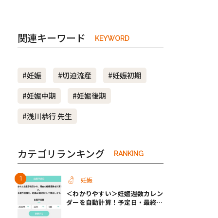
関連キーワード
KEYWORD
#妊娠
#切迫流産
#妊娠初期
#妊娠中期
#妊娠後期
#浅川恭行 先生
カテゴリランキング
RANKING
妊娠
＜わかりやすい＞妊娠週数カレン
ダーを自動計算！予定日・最終生
理・セックス日から週数がわかる