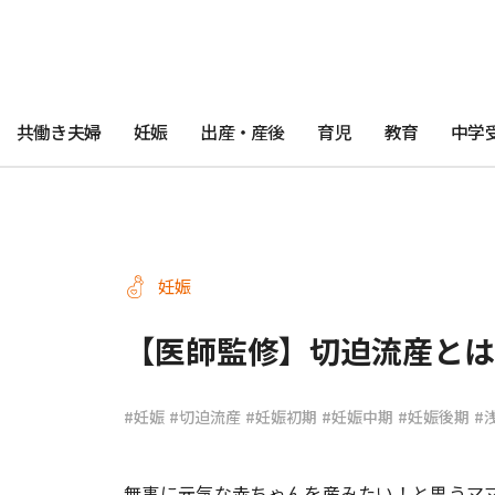
共働き夫婦
妊娠
出産・産後
育児
教育
中学
妊娠
【医師監修】切迫流産とは 
#妊娠
#切迫流産
#妊娠初期
#妊娠中期
#妊娠後期
#
無事に元気な赤ちゃんを産みたい！と思うマ