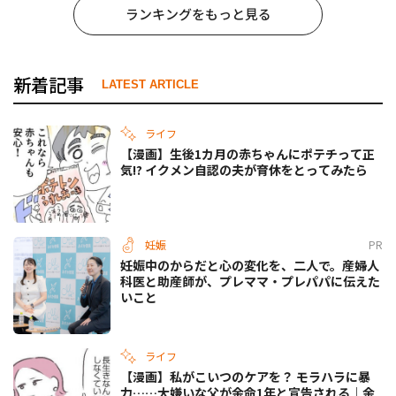
ランキングをもっと見る
新着記事
LATEST ARTICLE
ライフ
【漫画】生後1カ月の赤ちゃんにポテチって正
気!? イクメン自認の夫が育休をとってみたら
妊娠
PR
妊娠中のからだと心の変化を、二人で。産婦人
科医と助産師が、プレママ・プレパパに伝えた
いこと
ライフ
【漫画】私がこいつのケアを？ モラハラに暴
力……大嫌いな父が余命1年と宣告される｜余