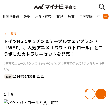
共働き夫婦
妊娠
出産・産後
育児
教育
中学受験
中学生
育児
ドイツNo.1キッチン＆テーブルウェアブランド
「WMF」、人気アニメ『パウ・パトロール』とコ
ラボしたカトラリーセットを発売！
#子育てニュース
#グッズ
#キッチングッズ
#子育てグッズ
#ファミリー
#子
ども
2024年05月30日 11:11
掲載
2
8