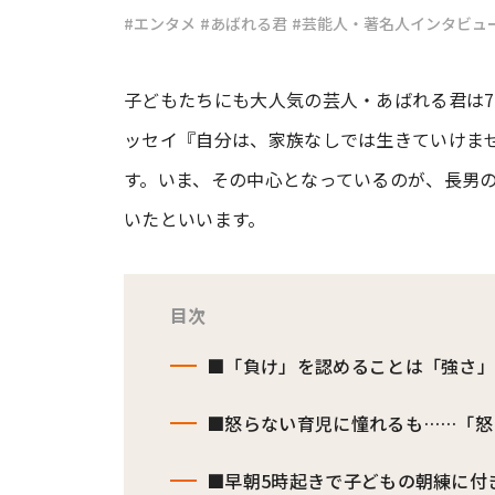
#エンタメ
#あばれる君
#芸能人・著名人インタビュ
#ワンオペ育児
#コミックエッセイ
子どもたちにも大人気の芸人・あばれる君は
ッセイ『自分は、家族なしでは生きていけま
#渡邊大地の令和的ワーパパ道
#ベ
す。いま、その中心となっているのが、長男
いたといいます。
目次
■「負け」を認めることは「強さ
■怒らない育児に憧れるも……「怒
■早朝5時起きで子どもの朝練に付