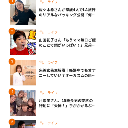
ライフ
佐々木希さんが家族4人でLA旅行
のリアルなパッキング公開「何が
あるかわからないから、人生」い
ざというときの備えも
ライフ
山田花子さん「もうママ毎日ご飯
のことで頭がいっぱい！」兄弟夏
休みのリアルな生活に共感しかな
い
ライフ
宋美玄先生解説｜妊娠中でもオナ
ニーしていい？オーガズムの胎児
への影響と3つの注意点
ライフ
辻希美さん、15歳長男の突然の
行動に「失神！」手がかかるぶん
彼女ができたら「嫌ですね」と断
言
ライフ