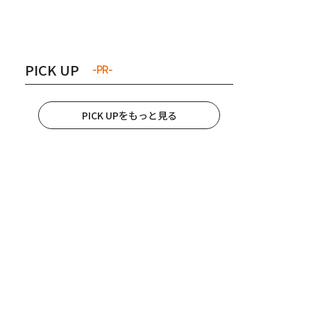
き夫婦
#産休
#育休
PICK UP
-PR-
PICK UPをもっと見る