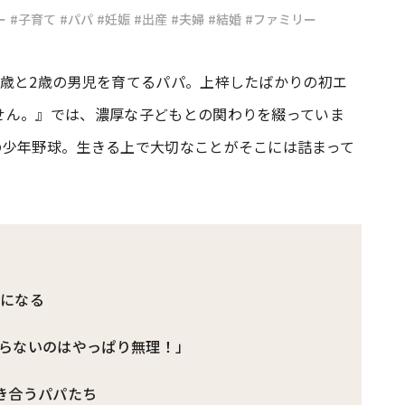
ー
#子育て
#パパ
#妊娠
#出産
#夫婦
#結婚
#ファミリー
#共働き夫婦のセブンルール
#共働
7歳と2歳の男児を育てるパパ。上梓したばかりの初エ
せん。』では、濃厚な子どもとの関わりを綴っていま
ビーニュース
#マタニティニュース
の少年野球。生きる上で大切なことがそこには詰まって
」になる
らないのはやっぱり無理！」
き合うパパたち