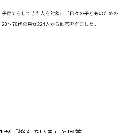
て子育てをしてきた人を対象に「日々の子どものための
#共働き夫婦のセブンルール
#共働
0〜70代の男女224人から回答を得ました。
ビーニュース
#マタニティニュース
割が「悩んでいる」と回答