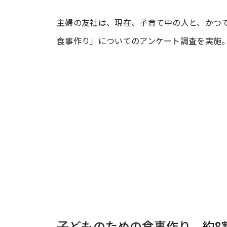
主婦の友社は、現在、子育て中の人と、かつ
#ワンオペ育児
#コミックエッセイ
食事作り」についてのアンケート調査を実施。2
#渡邊大地の令和的ワーパパ道
#ベ
子どものための食事作り、約8