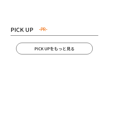
き夫婦
#産休
#育休
PICK UP
-PR-
PICK UPをもっと見る