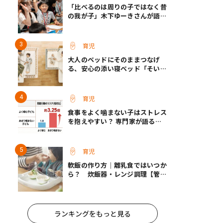
「比べるのは周りの子ではなく昔
の我が子」木下ゆーきさんが語っ
た、成長ホルモン治療中のわが子
との向き合い方
育児
大人のベッドにそのままつなげ
る、安心の添い寝ベッド「そいね
ーるADプラス」登場
育児
食事をよく噛まない子はストレス
を抱えやすい？ 専門家が語る、
朝食が子どもに与える意外な影響
育児
軟飯の作り方｜離乳食ではいつか
ら？ 炊飯器・レンジ調理【管理
栄養士監修】
ランキングをもっと見る