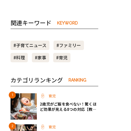
関連キーワード
KEYWORD
#子育てニュース
#ファミリー
#料理
#家事
#育児
カテゴリランキング
RANKING
育児
2歳児がご飯を食べない！驚くほ
ど効果が見える8つの対応【教え
て保育士さん】
育児