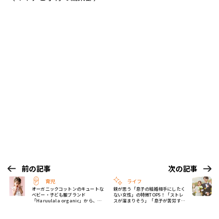
前の記事
次の記事
育児
ライフ
オーガニックコットンのキュートな
親が思う「息子の結婚相手にしたく
ベビー・子ども服ブランド
ない女性」の特徴TOP5！「ストレ
「Haruulala organic」から、春
スが溜まりそう」「息子が苦労す
の新作が登場！
る」