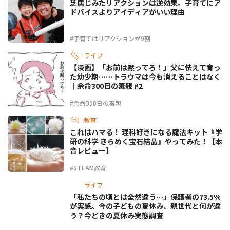
芝居じみたリアクションは逆効果。子育てにア
ドバイスよりアイディアがいい理由
#子育てはリアクションが9割
ライフ
【漫画】「お前は黙ってろ！」父に怯えて育っ
た幼少期……トラウマは今も消えることはなく
｜余命300日の毒親 #2
#余命300日の毒親
教育
これはハマる！ 理科好きになる魔法キット『学
研の科学 きらめく宝石結晶』やってみた！【本
音レビュー】
#STEAM教育
ライフ
「私たちの頃とは全然違う…」保護者の73.5%
が実感。今の子どもの夏休み、親世代と何が違
う？今どきの夏休み実態調査