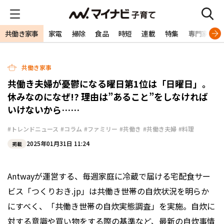
共働き家事
家電
掃除
食品
時短
連載
特集
専門家
共働き家事
共働き夫婦が憂鬱になる曜日第1位は「日曜日」。
休みなのになぜ!? 理由は”あること”をしなければ
いけないから……
#トレンドニュース
#コラム
#ファミリー
#共働き
#共働き夫婦
#料理
2025年01月31日 11:24
掲載
Antwayが運営する、毎週家庭に冷蔵で届ける宅配食サー
ビス「つくりおき.jp」は共働き世帯の自炊状況を明らか
にすべく、「共働き世帯の自炊実態調査」を実施。自炊に
対する意識や買い物をする際の基準など、最新の自炊事情