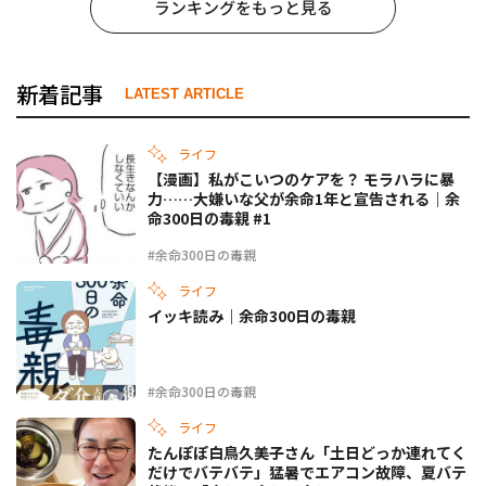
ランキングをもっと見る
新着記事
LATEST ARTICLE
ライフ
【漫画】私がこいつのケアを？ モラハラに暴
力……大嫌いな父が余命1年と宣告される｜余
命300日の毒親 #1
#余命300日の毒親
ライフ
イッキ読み｜余命300日の毒親
#余命300日の毒親
ライフ
たんぽぽ白鳥久美子さん「土日どっか連れてく
だけでバテバテ」猛暑でエアコン故障、夏バテ