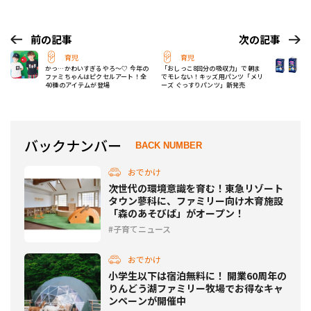
前の記事
次の記事
育児
育児
かっ…かわいすぎるやろ～♡ 今年の
「おしっこ8回分の吸収力」で朝ま
ファミちゃんはピクセルアート！全
でモレない！キッズ用パンツ「メリ
40種のアイテムが登場
ーズ ぐっすりパンツ」新発売
バックナンバー
BACK NUMBER
おでかけ
次世代の環境意識を育む！東急リゾート
タウン蓼科に、ファミリー向け木育施設
「森のあそびば」がオープン！
子育てニュース
おでかけ
小学生以下は宿泊無料に！ 開業60周年の
りんどう湖ファミリー牧場でお得なキャ
ンペーンが開催中