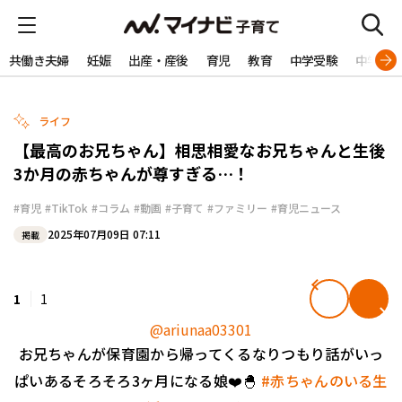
共働き夫婦
妊娠
出産・産後
育児
教育
中学受験
中学生
ライフ
【最高のお兄ちゃん】相思相愛なお兄ちゃんと生後
3か月の赤ちゃんが尊すぎる…！
#育児
#TikTok
#コラム
#動画
#子育て
#ファミリー
#育児ニュース
2025年07月09日 07:11
掲載
1
1
@ariunaa03301
お兄ちゃんが保育園から帰ってくるなりつもり話がいっ
ぱいあるそろそろ3ヶ月になる娘❤️🐣
#赤ちゃんのいる生