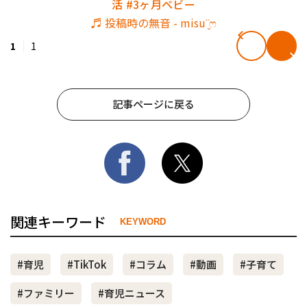
活
#3ヶ月ベビー
♬ 投稿時の無音 - misu¨̮ෆ
1
1
記事ページに戻る
関連キーワード
KEYWORD
#育児
#TikTok
#コラム
#動画
#子育て
#ファミリー
#育児ニュース