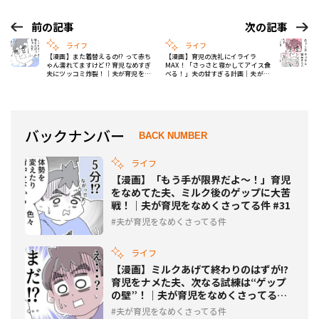
前の記事
次の記事
ライフ
ライフ
【漫画】また着替えるの!? って赤ち
【漫画】育児の洗礼にイライラ
ゃん濡れてますけど!? 育児なめすぎ
MAX！「さっさと寝かしてアイス食
夫にツッコミ炸裂！｜夫が育児をな
べる！」夫の甘すぎる計画｜夫が育
めくさってる件 #32
児をなめくさってる件 #34
バックナンバー
BACK NUMBER
ライフ
【漫画】「もう手が限界だよ〜！」育児
をなめてた夫、ミルク後のゲップに大苦
戦！｜夫が育児をなめくさってる件 #31
夫が育児をなめくさってる件
ライフ
【漫画】ミルクあげて終わりのはずが!?
育児をナメた夫、次なる試練は“ゲップ
の壁”！｜夫が育児をなめくさってる件
#30
夫が育児をなめくさってる件