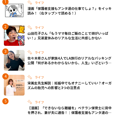
ライフ
漫画「保護者支援もアンタ達の仕事でしょ？」をイッキ
読み！（右タップ＞で読める！）
ライフ
山田花子さん「もうママ毎日ご飯のことで頭がいっぱ
い！」兄弟夏休みのリアルな生活に共感しかない
ライフ
佐々木希さんが家族4人でLA旅行のリアルなパッキング
公開「何があるかわからないから、人生」いざというと
きの備えも
ライフ
宋美玄先生解説｜妊娠中でもオナニーしていい？オーガ
ズムの胎児への影響と3つの注意点
ライフ
【漫画】「できないなら離婚を」ベテラン保育士に背中
を押され、妻が夫に通告！｜保護者支援もアンタ達の仕