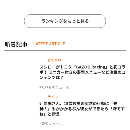
事でしょ？ #65
ランキングをもっと見る
新着記事
LATEST ARTICLE
おでかけ
スシローがトヨタ「GAZOO Racing」と初コラ
ボ！ ミニカー付きの寿司メニューなど注目のコ
ンテンツは？
#たべものニュース
ライフ
辻希美さん、15歳長男の突然の行動に「失
神！」手がかかるぶん彼女ができたら「嫌です
ね」と断言
#育児ニュース