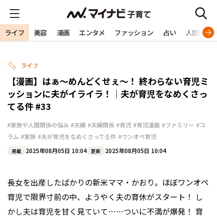
ライフ
美容
漫画
エンタメ
ファッション
占い
人間関係
ライフ
【漫画】はぁ〜めんどくせぇ〜！ 終わらない育児ミ
ッションに夫がイライラ！｜夫が育児をなめくさっ
てる件 #33
#家族や人間関係の悩み
#夫婦
#夫婦関係
#育児
#育児漫画
#ファミリー
#コ
ラム
#家族
#夫が育児をなめくさってる件
#ワンオペ育児
2025年08月05日 10:04
2025年08月05日 10:04
掲載
更新
長女を出産したばかりの新米ママ・かおり。ほぼワンオペ
育児で限界寸前の中、ようやく夫の育休がスタート！ し
かし夫は育児を甘く見ていて……ついに不満が爆発！ 育